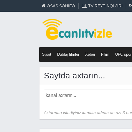
ƏSAS SƏHIFƏ
TV REYTINQLƏRI
Sport
Dublaj filmler
Xeber
Filim
UFC spor
Saytda axtarın...
Axtarmaq istədiyiniz kanalın adının ən azı 3 hərf