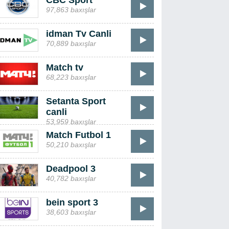
CBC Sport
97,863 baxışlar
idman Tv Canli
70,889 baxışlar
Match tv
68,223 baxışlar
Setanta Sport
canli
53,959 baxışlar
Match Futbol 1
50,210 baxışlar
Deadpool 3
40,782 baxışlar
bein sport 3
38,603 baxışlar