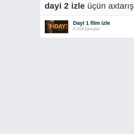
dayi 2 izle
üçün axtarış 
Dayi 1 film izle
5,164 baxışlar