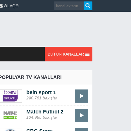
ƏLAQƏ
BUTUN KANALLAR
POPULYAR TV KANALLARI
bein sport 1
290,781 baxışlar
Match Futbol 2
104,955 baxışlar