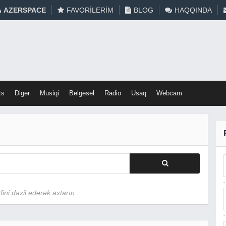
AZERSPACE
FAVORILERIM
BLOG
HAQQINDA
ts
Diger
Musiqi
Belgesel
Radio
Usaq
Webcam
ini daxil edərək axtarın..