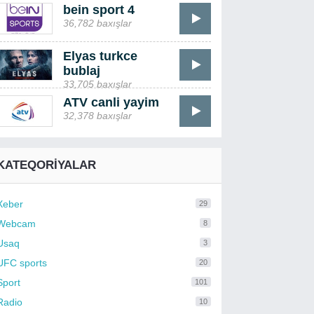
bein sport 4
36,782 baxışlar
Elyas turkce
bublaj
33,705 baxışlar
ATV canli yayim
32,378 baxışlar
KATEQORIYALAR
Xeber
29
Webcam
8
Usaq
3
UFC sports
20
Sport
101
Radio
10