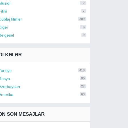
Musiqi
12
Filim
7
Dublaj filmler
389
Diger
13
Belgesel
9
ÖLKƏLƏR
Turkiye
418
Rusya
90
Azerbaycan
27
Amerika
63
ƏN SON MESAJLAR