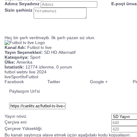
Adınız Soyadınız
E-poçt ünva
Sizin şərhiniz
Heç bir şərh verilməyib. İlk şərh yazan siz olun.
Kanal Adı:
Futbol tv live
Yayın Seçenekleri:
SD
HD
Alternatif
Kateqoriya:
Sport
Ülke:
Amerika
İstatistik:
12774 izlenme, 0 yorum
futbol webtv live 2024
live
Sport
İtv
Futbol
Facebook
Twitter
Google +
Pi
Paylasşım Url'si
Yayın növü:
Çərçivə eni:
Çerçeve Yüksekliği:
Bu kanalı saytınıza əlavə etmək üçün aşağıdakı kodu kopyalayın.