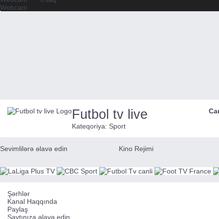
Webcam
Futbol tv live
Ca
Kateqoriya:
Sport
Sevimlilərə əlavə edin
Kino Rejimi
Şərhlər
Kanal Haqqında
Paylaş
Saytınıza əlavə edin