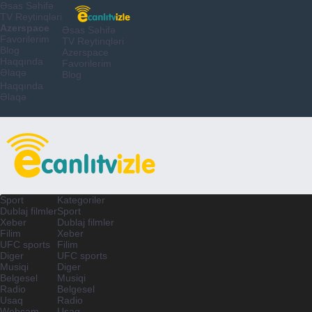
Əsas Səhifə
TV Reytinqləri
Azerspace
Əsas Səhifə
Favorilerim
TV Reytinqləri
Blog
Azerspace
Haqqında
Favorilerim
Əlaqə
Blog
Haqqında
Əlaqə
Sport
Kategoriler
Dublaj filmler
Sport
Xeber
Dublaj filmler
Filim
Xeber
UFC sports
Filim
Diger
UFC sports
Musiqi
Diger
Belgesel
Musiqi
Radio
Belgesel
Usaq
Radio
Webcam
Usaq