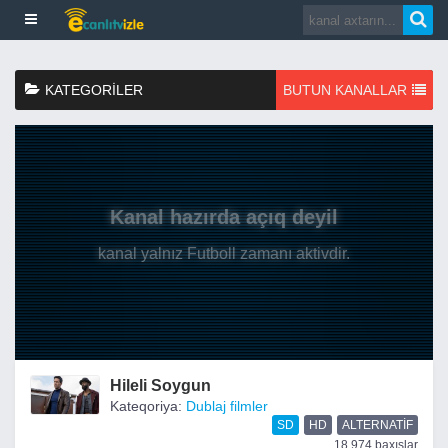
KATEGORILER
BUTUN KANALLAR
Hileli Soygun
Kateqoriya:
Dublaj filmler
SD
HD
ALTERNATIF
18,974 baxışlar