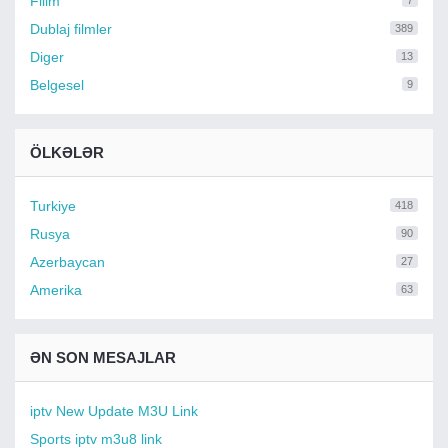
Filim
7
Dublaj filmler
389
Diger
13
Belgesel
9
ÖLKƏLƏR
Turkiye
418
Rusya
90
Azerbaycan
27
Amerika
63
ƏN SON MESAJLAR
iptv New Update M3U Link
Sports iptv m3u8 link