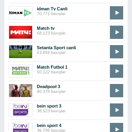
idman Tv Canli
70,771 baxışlar
Match tv
68,123 baxışlar
Setanta Sport canli
53,859 baxışlar
Match Futbol 1
50,122 baxışlar
Deadpool 3
40,376 baxışlar
bein sport 3
38,523 baxışlar
bein sport 4
36,706 baxışlar