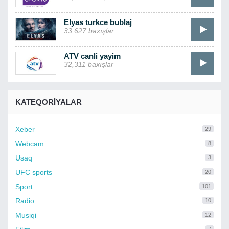
Elyas turkce bublaj
33,627 baxışlar
ATV canli yayim
32,311 baxışlar
KATEQORIYALAR
Xeber
29
Webcam
8
Usaq
3
UFC sports
20
Sport
101
Radio
10
Musiqi
12