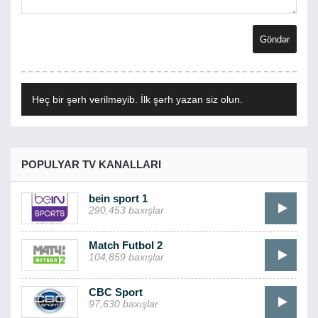
Heç bir şərh verilməyib. İlk şərh yazan siz olun.
POPULYAR TV KANALLARI
bein sport 1
290,453 baxışlar
Match Futbol 2
104,859 baxışlar
CBC Sport
97,630 baxışlar