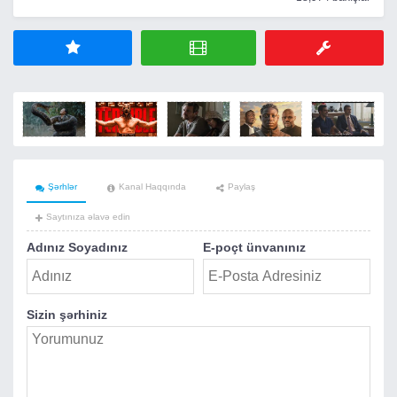
Şərhlər
Kanal Haqqında
Paylaş
Saytınıza əlavə edin
Adınız Soyadınız
E-poçt ünvanınız
Sizin şərhiniz