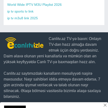
World Wide IPTV M3U Playlist 2026
ip tv sports tv link
ip tv m3u8 link 2025
Canlitv.az TV-yə baxın: Onlayn
TV-dən həzz almağa davam
etmək üçün doğru yerdəsiniz.
Daim əlavə olunan yeni kanallarla və mümkün olan ən
yüksək keyfiyyətdə Canlı TV-yə baxmaqdan həzz alın.
Canlitv.az saytımızdakı kanalların məsuliyyəti naşirə
məxsusdur. Nəşr sahibləri iddia etməyə davam edərsə, 7
gün ərzində qiymət veriləcək və tələb olunan nəşr
silinəcək. Əlaqə bölməsi vasitəsilə bizimlə əlaqə saxlaya
bilərsiniz.