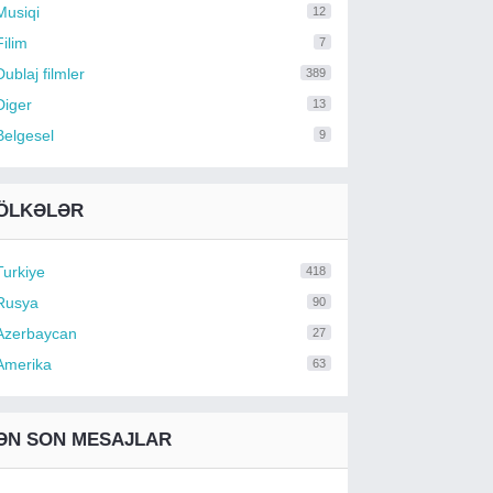
Musiqi
12
Filim
7
Dublaj filmler
389
Diger
13
Belgesel
9
ÖLKƏLƏR
Turkiye
418
Rusya
90
Azerbaycan
27
Amerika
63
ƏN SON MESAJLAR