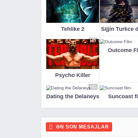
Tehlike 2
Sijjin Turkce 
HD
Outcome F
Psycho Killer
HD
Dating the Delaneys
Suncoast f
ƏN SON MESAJLAR