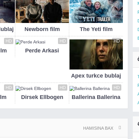
dublaj
Newborn film
The Yeti film
HD
HD
HD
ilm
Perde Arkasi
Apex turkce bublaj
HD
HD
HD
ilm
Dirsek Ellbogen
Ballerina Ballerina
HAMISINA BAX