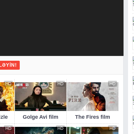
LƏYIN!
HD
HD
HD
izle
Golge Avi film
The Fires film
HD
HD
HD