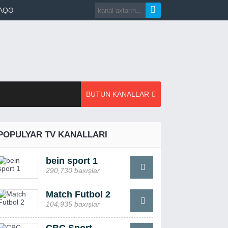
AQƏ
BUTUN KANALLAR
POPULYAR TV KANALLARI
bein sport 1
290,730 baxışlar
Match Futbol 2
104,935 baxışlar