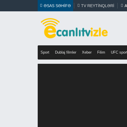
ƏSAS SƏHIFƏ
TV REYTINQLƏRI
A
Sport
Dublaj filmler
Xeber
Filim
UFC spor