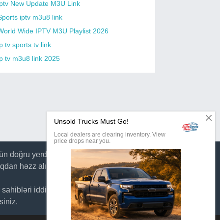
iptv New Update M3U Link
Sports iptv m3u8 link
World Wide IPTV M3U Playlist 2026
p tv sports tv link
ip tv m3u8 link 2025
n doğru yerdəsiniz. Daim əlavə olunan yeni
qdan həzz alın.
r sahibləri iddia etməyə davam edərsə, 7 gün
siniz.