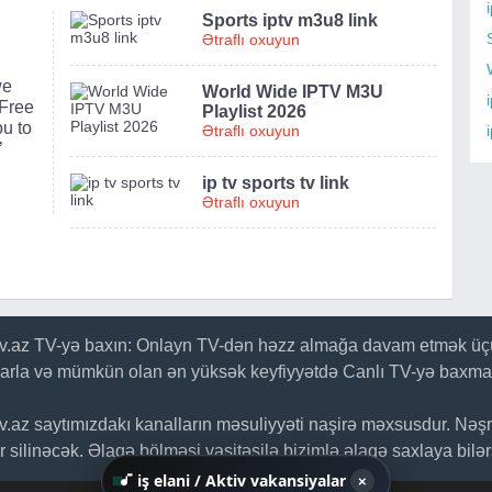
Sports iptv m3u8 link
Ətraflı oxuyun
we
World Wide IPTV M3U
i
 Free
Playlist 2026
u to
Ətraflı oxuyun
’
ip tv sports tv link
Ətraflı oxuyun
tv.az TV-yə baxın: Onlayn TV-dən həzz almağa davam etmək üçü
larla və mümkün olan ən yüksək keyfiyyətdə Canlı TV-yə baxma
tv.az saytımızdakı kanalların məsuliyyəti naşirə məxsusdur. Nəş
 silinəcək. Əlaqə bölməsi vasitəsilə bizimlə əlaqə saxlaya bilər
iş elani / Aktiv vakansiyalar
×