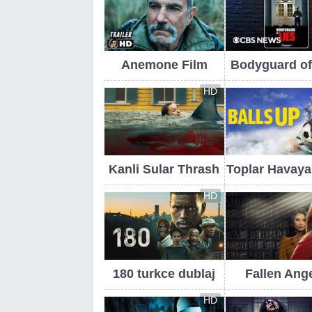
Anemone Film
Bodyguard of
HD
Kanli Sular Thrash
Toplar Havaya
HD
180 turkce dublaj
Fallen Ang
HD