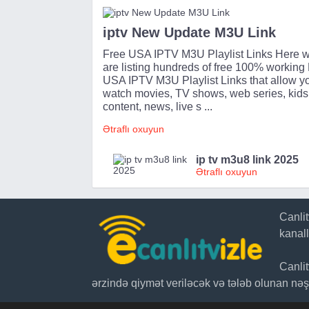
iptv New Update M3U Link
Free USA IPTV M3U Playlist Links Here 
are listing hundreds of free 100% working
USA IPTV M3U Playlist Links that allow yo
watch movies, TV shows, web series, kids
content, news, live s ...
Ətraflı oxuyun
ip tv m3u8 link 2025
Ətraflı oxuyun
Canli
kanal
Canli
ərzində qiymət veriləcək və tələb olunan nəşr