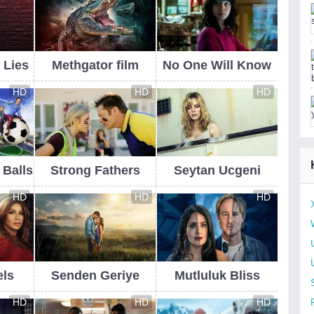
 Lies
Methgator film
No One Will Know
HD
HD
HD
 Balls
Strong Fathers
Seytan Ucgeni
HD
HD
HD
els
Senden Geriye
Mutluluk Bliss
HD
HD
HD