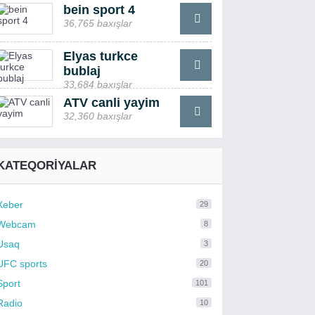
bein sport 4
36,765 baxışlar
Elyas turkce
bublaj
33,684 baxışlar
ATV canli yayim
32,360 baxışlar
KATEQORIYALAR
Xeber
29
Webcam
8
Usaq
3
UFC sports
20
Sport
101
Radio
10