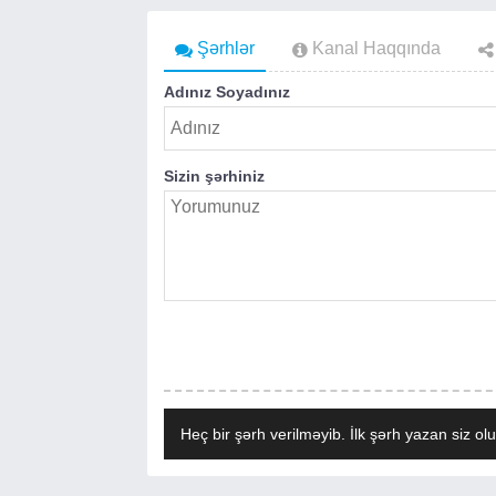
Şərhlər
Kanal Haqqında
Adınız Soyadınız
Sizin şərhiniz
Heç bir şərh verilməyib. İlk şərh yazan siz olu