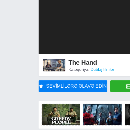
The Hand
Kateqoriya:
Dublaj filmler
SEVIMLILƏRƏ ƏLAVƏ EDIN