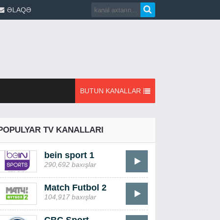
ƏLAQƏ
BUTUN KANALLAR
POPULYAR TV KANALLARI
bein sport 1
290,692 baxışlar
Match Futbol 2
104,917 baxışlar