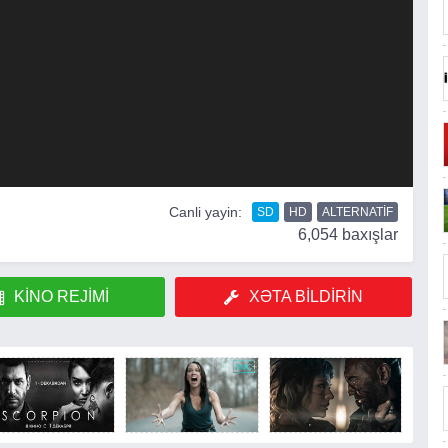
Canli yayin:
SD
HD
ALTERNATIF
6,054 baxışlar
KINO REJIMI
XƏTA BILDIRIN