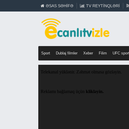
ƏSAS SƏHIFƏ
TV REYTINQLƏRI
Sport
Dublaj filmler
Xeber
Filim
UFC spor