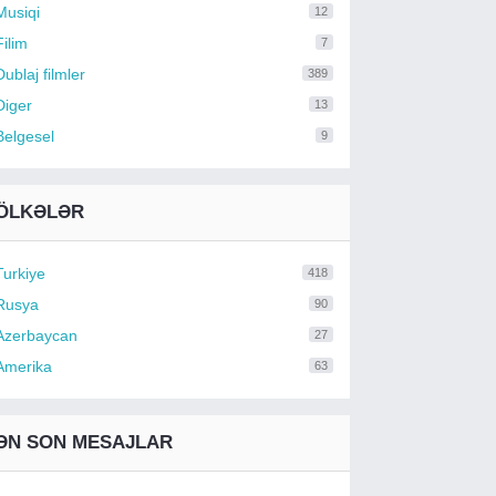
Musiqi
12
Filim
7
Dublaj filmler
389
Diger
13
Belgesel
9
ÖLKƏLƏR
Turkiye
418
Rusya
90
Azerbaycan
27
Amerika
63
ƏN SON MESAJLAR