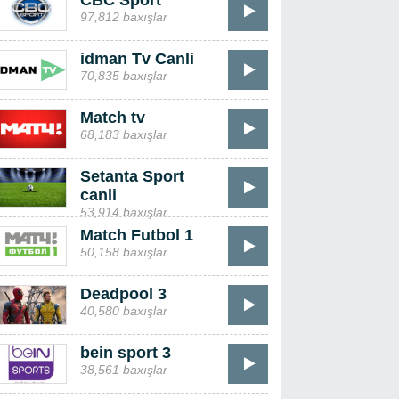
CBC Sport
97,812 baxışlar
idman Tv Canli
70,835 baxışlar
Match tv
68,183 baxışlar
Setanta Sport
canli
53,914 baxışlar
Match Futbol 1
50,158 baxışlar
Deadpool 3
40,580 baxışlar
bein sport 3
38,561 baxışlar