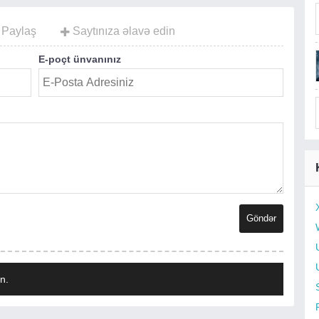
Paylaş
Saytınıza əlavə edin
E-poçt ünvanınız
n.