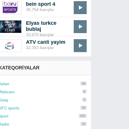
bein sport 4
36,754 baxışlar
Elyas turkce
bublaj
33,670 baxışlar
ATV canli yayim
32,353 baxışlar
KATEQORIYALAR
Xeber
29
Webcam
8
Usaq
3
UFC sports
20
Sport
101
Radio
10