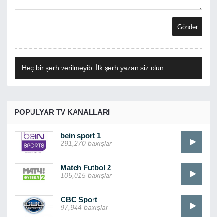
Heç bir şərh verilməyib. İlk şərh yazan siz olun.
POPULYAR TV KANALLARI
bein sport 1
291,270 baxışlar
Match Futbol 2
105,015 baxışlar
CBC Sport
97,944 baxışlar