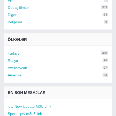
Filim
7
Dublaj filmler
389
Diger
13
Belgesel
9
ÖLKƏLƏR
Turkiye
418
Rusya
90
Azerbaycan
27
Amerika
63
ƏN SON MESAJLAR
iptv New Update M3U Link
Sports iptv m3u8 link