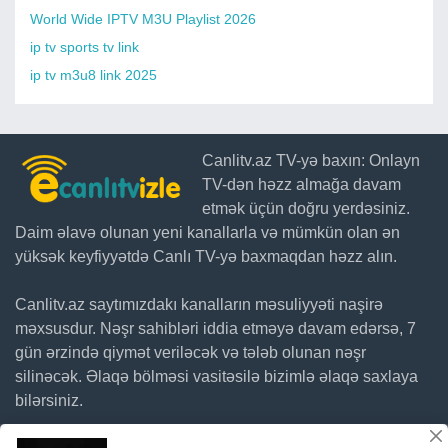
World Wide IPTV M3U Playlist 2026
ip tv sports tv link
ip tv m3u8 link 2025
Canlitv.az TV-yə baxın: Onlayn
TV-dən həzz almağa davam
etmək üçün doğru yerdəsiniz.
Daim əlavə olunan yeni kanallarla və mümkün olan ən
yüksək keyfiyyətdə Canlı TV-yə baxmaqdan həzz alın.
Canlitv.az saytımızdakı kanalların məsuliyyəti naşirə
məxsusdur. Nəşr sahibləri iddia etməyə davam edərsə, 7
gün ərzində qiymət veriləcək və tələb olunan nəşr
silinəcək. Əlaqə bölməsi vasitəsilə bizimlə əlaqə saxlaya
bilərsiniz.