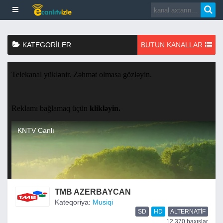
KATEGORILER
BUTUN KANALLAR
TMB AZERBAYCAN
Kateqoriya:
Musiqi
SD
HD
ALTERNATIF
12,370 baxışlar