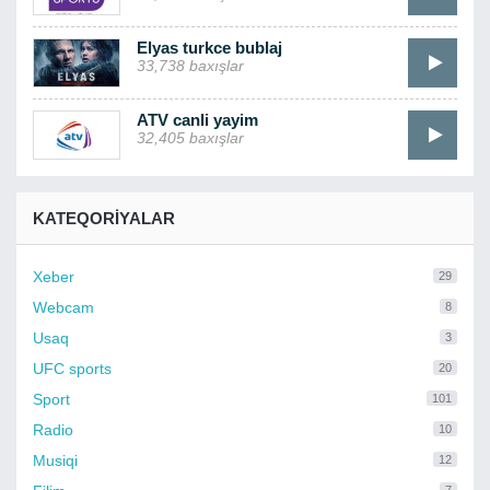
Elyas turkce bublaj
33,738 baxışlar
ATV canli yayim
32,405 baxışlar
KATEQORIYALAR
Xeber
29
Webcam
8
Usaq
3
UFC sports
20
Sport
101
Radio
10
Musiqi
12