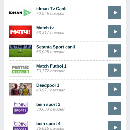
idman Tv Canli
70,945 baxışlar
Match tv
68,317 baxışlar
Setanta Sport canli
53,995 baxışlar
Match Futbol 1
50,372 baxışlar
Deadpool 3
40,971 baxışlar
bein sport 3
38,633 baxışlar
bein sport 4
36,815 baxışlar