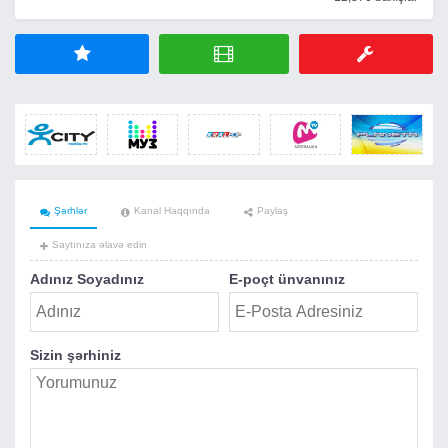
Şərhlər
Kanal Haqqında
Paylaş
Saytınıza əlavə edin
Adınız Soyadınız
E-poçt ünvanınız
Sizin şərhiniz