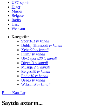
UFC sports
Diger
Musiqi
Belgesel
Radio
Usaq
Webcam
Kategoriler
Sport
101 tv kanali
Dublaj filmler
389 tv kanali
Xeber
29 tv kanali
Filim
7 tv kanali
UFC sports
20 tv kanali
Diger
13 tv kanali
Musiqi
12 tv kanali
Belgesel
9 tv kanali
Radio
10 tv kanali
Usaq
3 tv kanali
Webcam
8 tv kanali
Butun Kanallar
Saytda axtarın...