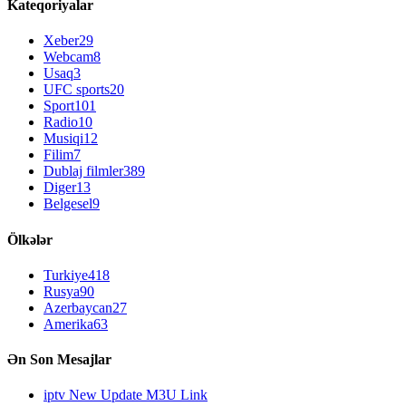
Kateqoriyalar
Xeber
29
Webcam
8
Usaq
3
UFC sports
20
Sport
101
Radio
10
Musiqi
12
Filim
7
Dublaj filmler
389
Diger
13
Belgesel
9
Ölkələr
Turkiye
418
Rusya
90
Azerbaycan
27
Amerika
63
Ən Son Mesajlar
iptv New Update M3U Link