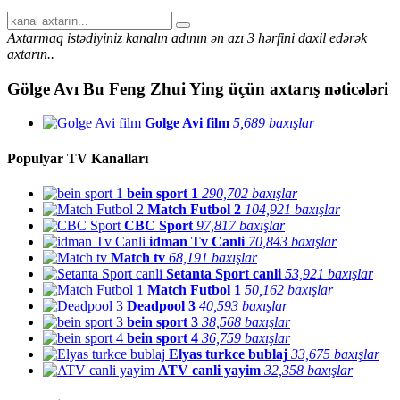
Axtarmaq istədiyiniz kanalın adının ən azı 3 hərfini daxil edərək
axtarın..
Gölge Avı Bu Feng Zhui Ying
üçün axtarış nəticələri
Golge Avi film
5,689 baxışlar
Populyar TV Kanalları
bein sport 1
290,702 baxışlar
Match Futbol 2
104,921 baxışlar
CBC Sport
97,817 baxışlar
idman Tv Canli
70,843 baxışlar
Match tv
68,191 baxışlar
Setanta Sport canli
53,921 baxışlar
Match Futbol 1
50,162 baxışlar
Deadpool 3
40,593 baxışlar
bein sport 3
38,568 baxışlar
bein sport 4
36,759 baxışlar
Elyas turkce bublaj
33,675 baxışlar
ATV canli yayim
32,358 baxışlar