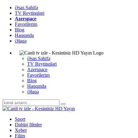
Əsas Səhifə
TV Reytinqləri
Azerspace
Favorilerim
Blog
Haqqında
Əlaqə
Əsas Səhifə
TV Reytinqləri
Azerspace
Favorilerim
Blog
Haqqında
Əlaqə
Sport
Dublaj filmler
Xeber
Filim