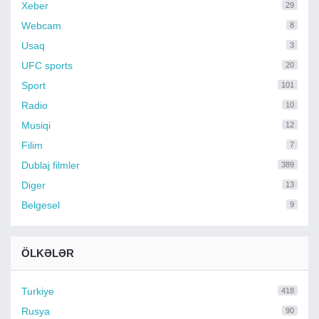
Xeber
29
Webcam
8
Usaq
3
UFC sports
20
Sport
101
Radio
10
Musiqi
12
Filim
7
Dublaj filmler
389
Diger
13
Belgesel
9
ÖLKƏLƏR
Turkiye
418
Rusya
90