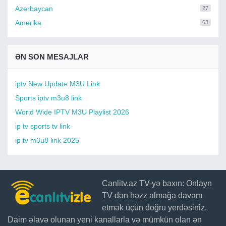
Azerbaycan
27
Amerika
63
ƏN SON MESAJLAR
iptv New Update M3U Link
Sports iptv m3u8 link
World Wide IPTV M3U Playlist 2026
ip tv sports tv link
ip tv m3u8 link 2025
Canlitv.az TV-yə baxın: Onlayn
TV-dən həzz almağa davam
etmək üçün doğru yerdəsiniz.
Daim əlavə olunan yeni kanallarla və mümkün olan ən