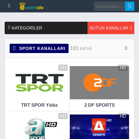
KATEGORILER
BUTUN KANALLAR
101
kanal
SPORT KANALLARI
HD
HD
TRT SPOR Yıldız
2 DF SPORTS
HD
HD