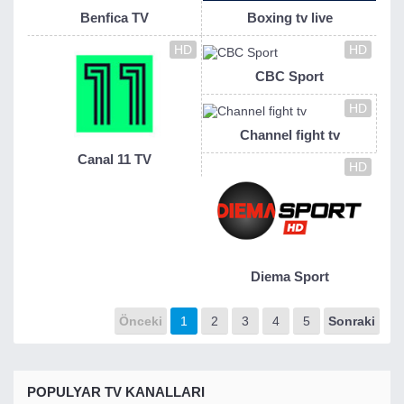
Benfica TV
Boxing tv live
HD
HD
CBC Sport
HD
Channel fight tv
Canal 11 TV
HD
Diema Sport
Önceki
1
2
3
4
5
Sonraki
POPULYAR TV KANALLARI