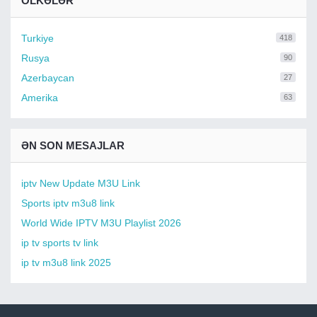
ÖLKƏLƏR
Turkiye
418
Rusya
90
Azerbaycan
27
Amerika
63
ƏN SON MESAJLAR
iptv New Update M3U Link
Sports iptv m3u8 link
World Wide IPTV M3U Playlist 2026
ip tv sports tv link
ip tv m3u8 link 2025