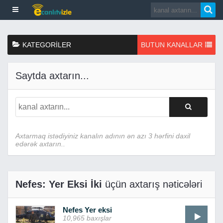
KATEGORILER
BUTUN KANALLAR
Saytda axtarın...
Axtarmaq istədiyiniz kanalın adının ən azı 3 hərfini daxil
edərək axtarın..
Nefes: Yer Eksi İki
üçün axtarış nəticələri
Nefes Yer eksi
10,965 baxışlar