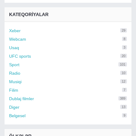
KATEQORIYALAR
Xeber
29
Webcam
8
Usaq
3
UFC sports
20
Sport
101
Radio
10
Musiqi
12
Filim
7
Dublaj filmler
389
Diger
13
Belgesel
9