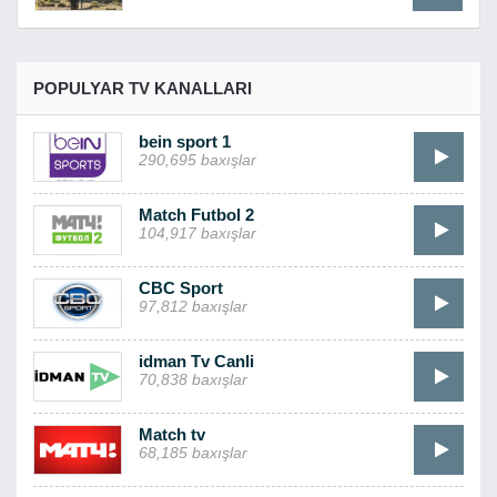
POPULYAR TV KANALLARI
bein sport 1
290,695 baxışlar
Match Futbol 2
104,917 baxışlar
CBC Sport
97,812 baxışlar
idman Tv Canli
70,838 baxışlar
Match tv
68,185 baxışlar