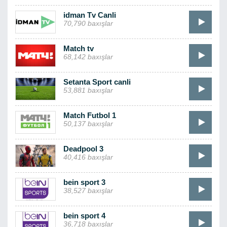
idman Tv Canli
70,790 baxışlar
Match tv
68,142 baxışlar
Setanta Sport canli
53,881 baxışlar
Match Futbol 1
50,137 baxışlar
Deadpool 3
40,416 baxışlar
bein sport 3
38,527 baxışlar
bein sport 4
36,718 baxışlar