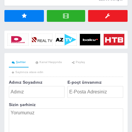
Şərhlər
Kanal Haqqında
Paylaş
Saytınıza əlavə edin
Adınız Soyadınız
E-poçt ünvanınız
Sizin şərhiniz