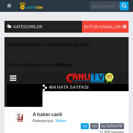
KATEGORILER
BUTUN KANALLAR
A haber canli
Kateqoriya:
Xeber
SD
HD
ALTERNATIF
11,908 baxışlar