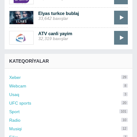
Elyas turkce bublaj
33,642 baxışlar
ATV canli yayim
32,319 baxışlar
KATEQORIYALAR
Xeber
29
Webcam
8
Usaq
3
UFC sports
20
Sport
101
Radio
10
Musiqi
12