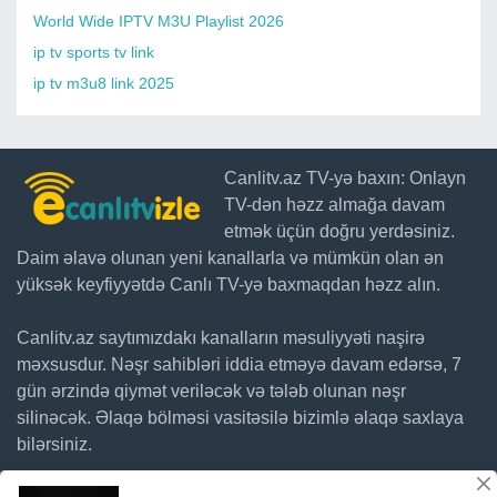
World Wide IPTV M3U Playlist 2026
ip tv sports tv link
ip tv m3u8 link 2025
Canlitv.az TV-yə baxın: Onlayn
TV-dən həzz almağa davam
etmək üçün doğru yerdəsiniz.
Daim əlavə olunan yeni kanallarla və mümkün olan ən
yüksək keyfiyyətdə Canlı TV-yə baxmaqdan həzz alın.
Canlitv.az saytımızdakı kanalların məsuliyyəti naşirə
məxsusdur. Nəşr sahibləri iddia etməyə davam edərsə, 7
gün ərzində qiymət veriləcək və tələb olunan nəşr
silinəcək. Əlaqə bölməsi vasitəsilə bizimlə əlaqə saxlaya
bilərsiniz.