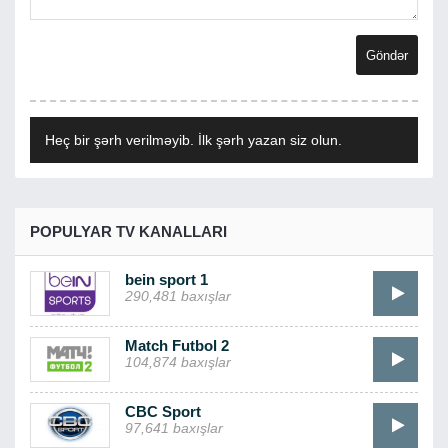
Heç bir şərh verilməyib. İlk şərh yazan siz olun.
POPULYAR TV KANALLARI
bein sport 1
290,481 baxışlar
Match Futbol 2
104,874 baxışlar
CBC Sport
97,641 baxışlar