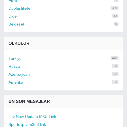
Filim
7
Dublaj filmler
389
Diger
13
Belgesel
9
ÖLKƏLƏR
Turkiye
418
Rusya
90
Azerbaycan
27
Amerika
63
ƏN SON MESAJLAR
iptv New Update M3U Link
Sports iptv m3u8 link