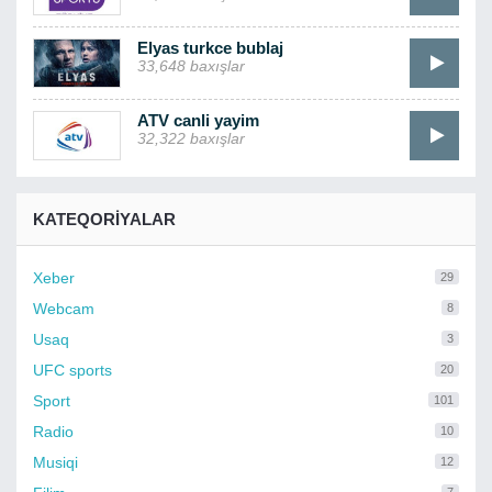
Elyas turkce bublaj
33,648 baxışlar
ATV canli yayim
32,322 baxışlar
KATEQORIYALAR
Xeber
29
Webcam
8
Usaq
3
UFC sports
20
Sport
101
Radio
10
Musiqi
12