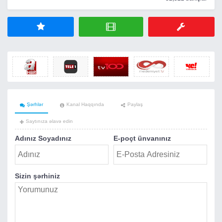
Şərhlər
Kanal Haqqında
Paylaş
Saytınıza əlavə edin
Adınız Soyadınız
E-poçt ünvanınız
Sizin şərhiniz