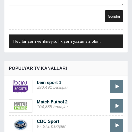
Heç bir şərh verilməyib. İlk şərh yazan siz olun.
POPULYAR TV KANALLARI
bein sport 1
290,491 baxışlar
Match Futbol 2
104,885 baxışlar
CBC Sport
97,671 baxışlar