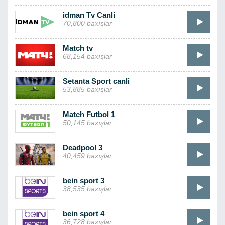
idman Tv Canli
70,800 baxışlar
Match tv
68,154 baxışlar
Setanta Sport canli
53,885 baxışlar
Match Futbol 1
50,145 baxışlar
Deadpool 3
40,459 baxışlar
bein sport 3
38,535 baxışlar
bein sport 4
36,728 baxışlar