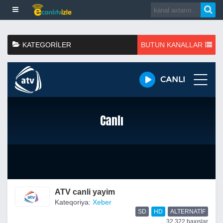
KATEGORILER
BUTUN KANALLAR
ATV canli yayim
Kateqoriya:
Xeber
SD
HD
ALTERNATIF
32,322 baxışlar