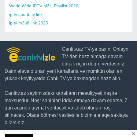
World Wide IPTV M3U Playlist 2026
ip tv sports tv link
ip tv m3u8 link 2025
Canlitv.az TV-yə baxın: Onlayn
TV-dən həzz almağa davam
etmək üçün doğru yerdəsiniz.
Daim əlavə olunan yeni kanallarla və mümkün olan ən
yüksək keyfiyyətdə Canlı TV-yə baxmaqdan həzz alın.
Canlitv.az saytımızdakı kanalların məsuliyyəti naşirə
məxsusdur. Nəşr sahibləri iddia etməyə davam edərsə, 7
gün ərzində qiymət veriləcək və tələb olunan nəşr
silinəcək. Əlaqə bölməsi vasitəsilə bizimlə əlaqə saxlaya
bilərsiniz.