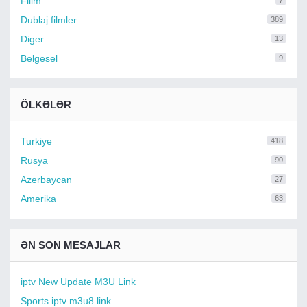
Filim
7
Dublaj filmler
389
Diger
13
Belgesel
9
ÖLKƏLƏR
Turkiye
418
Rusya
90
Azerbaycan
27
Amerika
63
ƏN SON MESAJLAR
iptv New Update M3U Link
Sports iptv m3u8 link