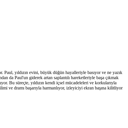
or. Paul, yıldızın evini, büyük düğün hayalleriyle basıyor ve ne yazık
andan da Paul'un giderek artan saplantılı hareketleriyle başa çıkmak
uyor. Bu süreçte, yıldızın kendi içsel mücadeleleri ve korkularıyla
mi ve dramı başarıyla harmanlıyor, izleyiciyi ekran başına kilitliyor