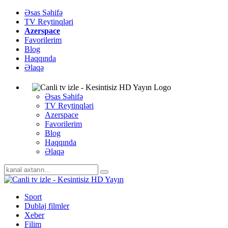
Əsas Səhifə
TV Reytinqləri
Azerspace
Favorilerim
Blog
Haqqında
Əlaqə
Əsas Səhifə
TV Reytinqləri
Azerspace
Favorilerim
Blog
Haqqında
Əlaqə
Sport
Dublaj filmler
Xeber
Filim