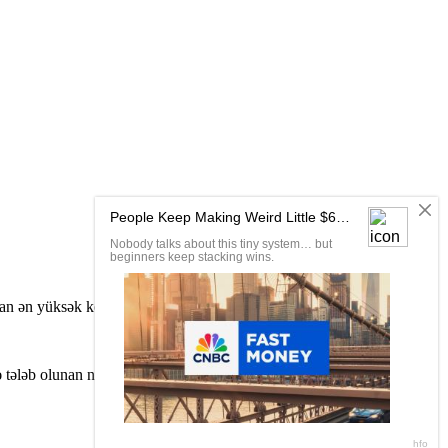
an ən yüksək keyfiyyətdə Canlı TV-yə baxmaqdan həzz alın.
tələb olunan nəşr silinəcək. Əlaqə bölməsi vasitəsilə bizimlə əlaqə