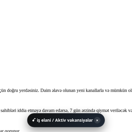
n doğru yerdəsiniz. Daim əlavə olunan yeni kanallarla və mümkün ol
sahibləri iddia etməyə davam edərsə, 7 gün ərzində qiymət veriləcək və 
iş elani / Aktiv vakansiyalar
×
ar qorunur.