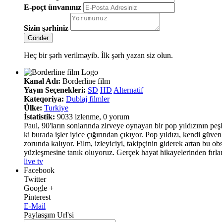
E-poçt ünvanınız
Sizin şərhiniz
Heç bir şərh verilməyib. İlk şərh yazan siz olun.
Kanal Adı:
Borderline film
Yayın Seçenekleri:
SD
HD
Alternatif
Kateqoriya:
Dublaj filmler
Ülke:
Turkiye
İstatistik:
9033 izlenme, 0 yorum
Paul, 90'ların sonlarında zirveye oynayan bir pop yıldızının peşi
ki burada işler iyice çığırından çıkıyor. Pop yıldızı, kendi güve
zorunda kalıyor. Film, izleyiciyi, takipçinin giderek artan bu ob
yüzleşmesine tanık oluyoruz. Gerçek hayat hikayelerinden fırlamı
live tv
Facebook
Twitter
Google +
Pinterest
E-Mail
Paylasşım Url'si