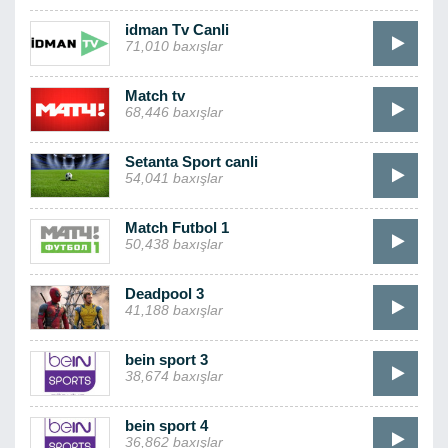
idman Tv Canli
71,010 baxışlar
Match tv
68,446 baxışlar
Setanta Sport canli
54,041 baxışlar
Match Futbol 1
50,438 baxışlar
Deadpool 3
41,188 baxışlar
bein sport 3
38,674 baxışlar
bein sport 4
36,862 baxışlar