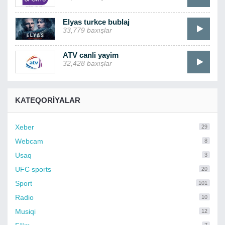
Elyas turkce bublaj
33,779 baxışlar
ATV canli yayim
32,428 baxışlar
KATEQORIYALAR
Xeber
29
Webcam
8
Usaq
3
UFC sports
20
Sport
101
Radio
10
Musiqi
12