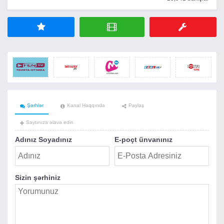
Şərhlər
Kanal Haqqında
Paylaş
Saytınıza əlavə edin
Adınız Soyadınız
E-poçt ünvanınız
Sizin şərhiniz