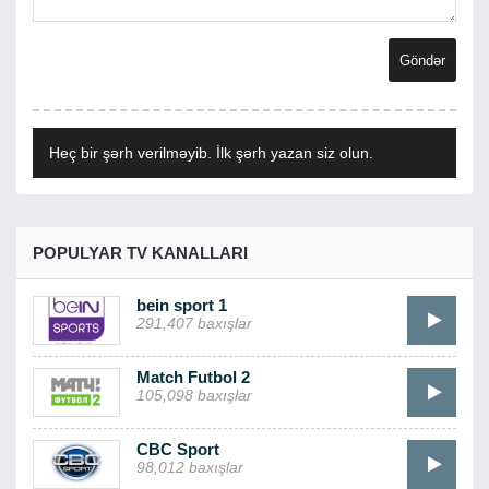
Heç bir şərh verilməyib. İlk şərh yazan siz olun.
POPULYAR TV KANALLARI
bein sport 1
291,407 baxışlar
Match Futbol 2
105,098 baxışlar
CBC Sport
98,012 baxışlar