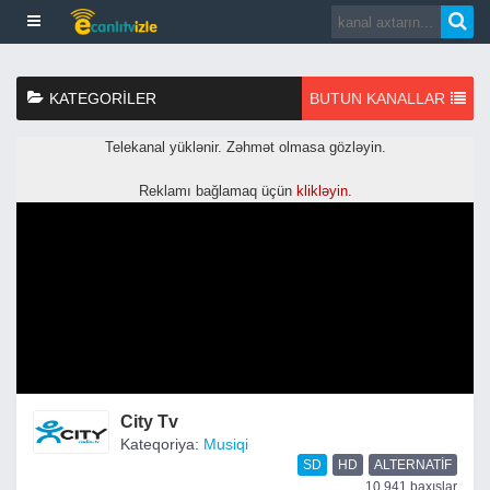
KATEGORILER
BUTUN KANALLAR
City Tv
Kateqoriya:
Musiqi
SD
HD
ALTERNATIF
10,941 baxışlar