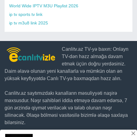
World Wide IPTV M3U Playlist 2026
ip tv sports tv link
ip tv m3u8 link 2025
Canlitv.az TV-yə baxın: Onlayn
TV-dən həzz almağa davam
etmək üçün doğru yerdəsiniz.
Daim əlavə olunan yeni kanallarla və mümkün olan ən
yüksək keyfiyyətdə Canlı TV-yə baxmaqdan həzz alın.
Canlitv.az saytımızdakı kanalların məsuliyyəti naşirə
məxsusdur. Nəşr sahibləri iddia etməyə davam edərsə, 7
gün ərzində qiymət veriləcək və tələb olunan nəşr
silinəcək. Əlaqə bölməsi vasitəsilə bizimlə əlaqə saxlaya
bilərsiniz.