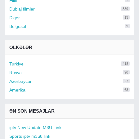
Filim
7
Dublaj filmler
389
Diger
13
Belgesel
9
ÖLKƏLƏR
Turkiye
418
Rusya
90
Azerbaycan
27
Amerika
63
ƏN SON MESAJLAR
iptv New Update M3U Link
Sports iptv m3u8 link