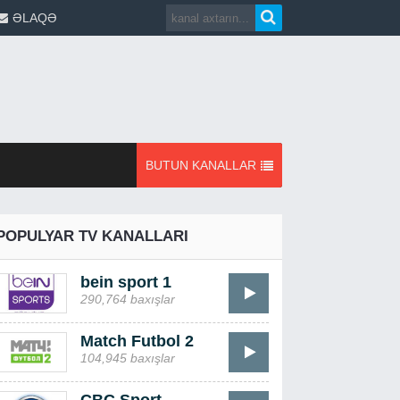
ƏLAQƏ
BUTUN KANALLAR
POPULYAR TV KANALLARI
bein sport 1
290,764 baxışlar
Match Futbol 2
104,945 baxışlar