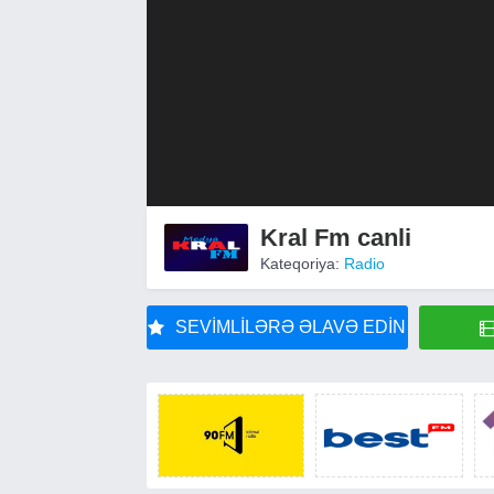
Kral Fm canli
Kateqoriya:
Radio
SEVIMLILƏRƏ ƏLAVƏ EDIN