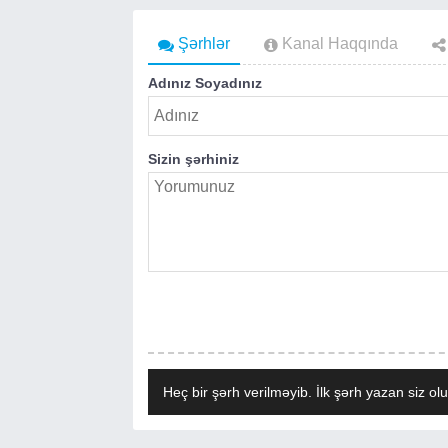
Şərhlər
Kanal Haqqında
Adınız Soyadınız
Sizin şərhiniz
Heç bir şərh verilməyib. İlk şərh yazan siz olu