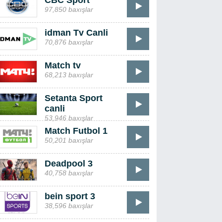
CBC Sport
97,850 baxışlar
idman Tv Canli
70,876 baxışlar
Match tv
68,213 baxışlar
Setanta Sport
canli
53,946 baxışlar
Match Futbol 1
50,201 baxışlar
Deadpool 3
40,758 baxışlar
bein sport 3
38,596 baxışlar