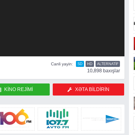
Canli yayin:
SD
HD
ALTERNATIF
10,898 baxışlar
KINO REJIMI
XƏTA BILDIRIN