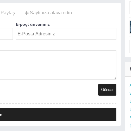
Paylaş
Saytınıza əlavə edin
E-poçt ünvanınız
n.