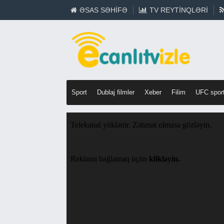
ƏSAS SƏHIFƏ
TV REYTINQLƏRI
Sport
Dublaj filmler
Xeber
Filim
UFC spor