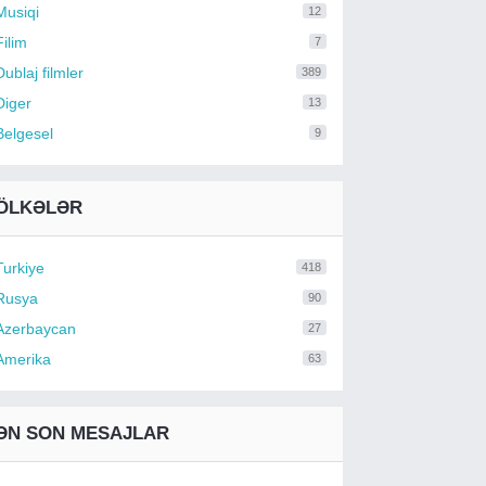
Musiqi
12
Filim
7
Dublaj filmler
389
Diger
13
Belgesel
9
ÖLKƏLƏR
Turkiye
418
Rusya
90
Azerbaycan
27
Amerika
63
ƏN SON MESAJLAR