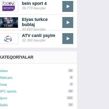
bein sport 4
36,773 baxışlar
Elyas turkce
bublaj
33,693 baxışlar
ATV canli yayim
32,369 baxışlar
KATEQORIYALAR
Xeber
29
Webcam
8
Usaq
3
UFC sports
20
Sport
101
Radio
10