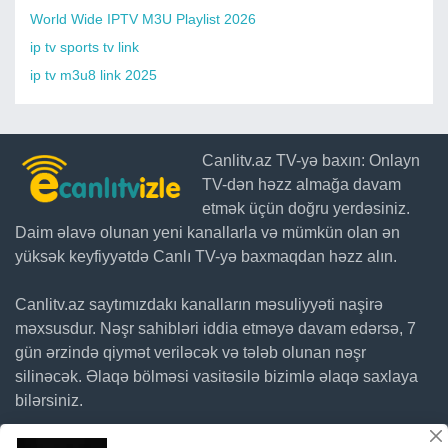
World Wide IPTV M3U Playlist 2026
ip tv sports tv link
ip tv m3u8 link 2025
Canlitv.az TV-yə baxın: Onlayn
TV-dən həzz almağa davam
etmək üçün doğru yerdəsiniz.
Daim əlavə olunan yeni kanallarla və mümkün olan ən
yüksək keyfiyyətdə Canlı TV-yə baxmaqdan həzz alın.
Canlitv.az saytımızdakı kanalların məsuliyyəti naşirə
məxsusdur. Nəşr sahibləri iddia etməyə davam edərsə, 7
gün ərzində qiymət veriləcək və tələb olunan nəşr
silinəcək. Əlaqə bölməsi vasitəsilə bizimlə əlaqə saxlaya
bilərsiniz.