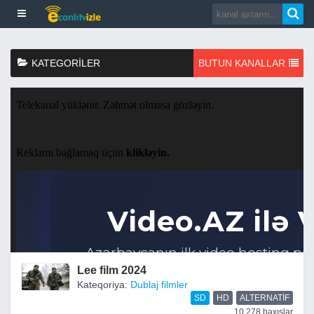
KATEGORILER
BUTUN KANALLAR
Lee film 2024
Kateqoriya:
Dublaj filmler
SD
HD
ALTERNATIF
10,278 baxışlar