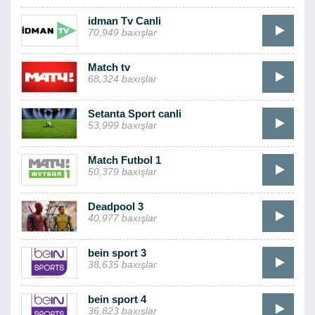
idman Tv Canli
70,949 baxışlar
Match tv
68,324 baxışlar
Setanta Sport canli
53,999 baxışlar
Match Futbol 1
50,379 baxışlar
Deadpool 3
40,977 baxışlar
bein sport 3
38,635 baxışlar
bein sport 4
36,823 baxışlar