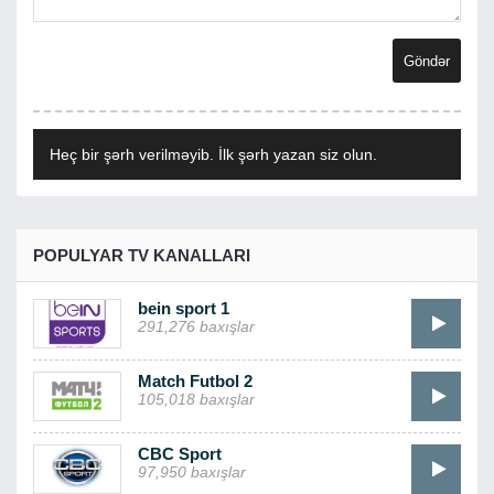
Heç bir şərh verilməyib. İlk şərh yazan siz olun.
POPULYAR TV KANALLARI
bein sport 1
291,276 baxışlar
Match Futbol 2
105,018 baxışlar
CBC Sport
97,950 baxışlar