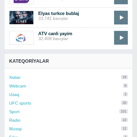
Elyas turkce bublaj
33,741 baxışlar
ATV canli yayim
32,408 baxışlar
KATEQORIYALAR
Xeber
29
Webcam
8
Usaq
3
UFC sports
20
Sport
101
Radio
10
Musiqi
12