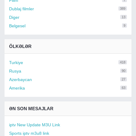
Filim
7
Dublaj filmler
389
Diger
13
Belgesel
9
ÖLKƏLƏR
Turkiye
418
Rusya
90
Azerbaycan
27
Amerika
63
ƏN SON MESAJLAR
iptv New Update M3U Link
Sports iptv m3u8 link