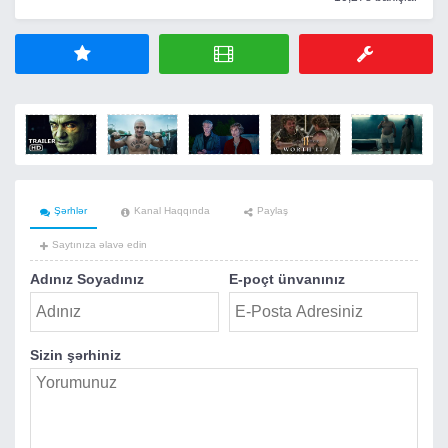
Şərhlər
Kanal Haqqında
Paylaş
Saytınıza əlavə edin
Adınız Soyadınız
E-poçt ünvanınız
Sizin şərhiniz