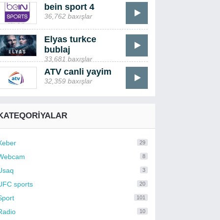
bein sport 4
36,762 baxışlar
Elyas turkce
bublaj
33,681 baxışlar
ATV canli yayim
32,359 baxışlar
KATEQORIYALAR
Xeber
29
Webcam
8
Usaq
3
UFC sports
20
Sport
101
Radio
10