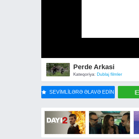
Perde Arkasi
Kateqoriya:
Dublaj filmler
SEVIMLILƏRƏ ƏLAVƏ EDIN