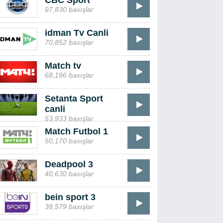
CBC Sport
97,830 baxışlar
idman Tv Canli
70,852 baxışlar
Match tv
68,196 baxışlar
Setanta Sport
canli
53,933 baxışlar
Match Futbol 1
50,170 baxışlar
Deadpool 3
40,630 baxışlar
bein sport 3
38,579 baxışlar