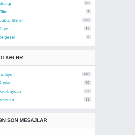
Musiqi
12
Filim
7
Dublaj filmler
389
Diger
13
Belgesel
9
ÖLKƏLƏR
Turkiye
418
Rusya
90
Azerbaycan
27
Amerika
63
ƏN SON MESAJLAR