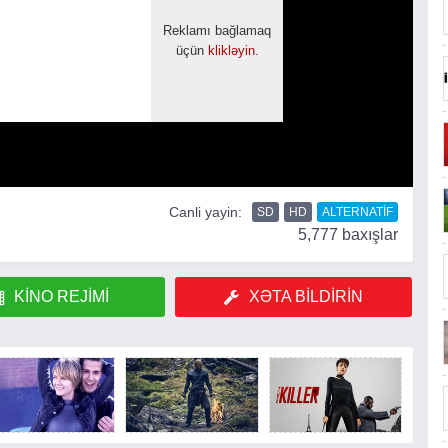
Canli yayin:
SD
HD
ALTERNATIF
5,777 baxışlar
KINO REJIMI
XƏTA BILDIRIN