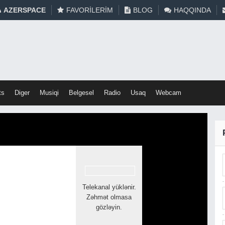
AZERSPACE
FAVORILERIM
BLOG
HAQQINDA
ts
Diger
Musiqi
Belgesel
Radio
Usaq
Webcam