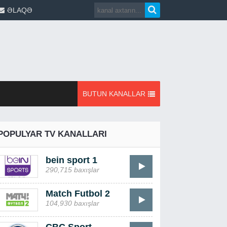
ƏLAQƏ
BUTUN KANALLAR
POPULYAR TV KANALLARI
bein sport 1
290,715 baxışlar
Match Futbol 2
104,930 baxışlar