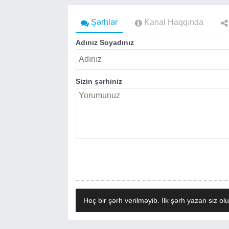
Şərhlər
Kanal Haqqında
Adınız Soyadınız
Sizin şərhiniz
Heç bir şərh verilməyib. İlk şərh yazan siz olu