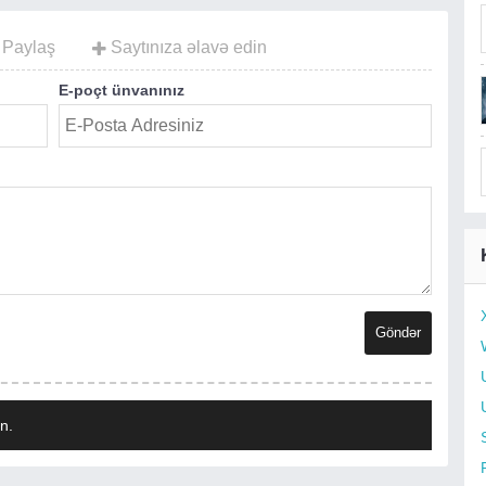
Paylaş
Saytınıza əlavə edin
E-poçt ünvanınız
n.