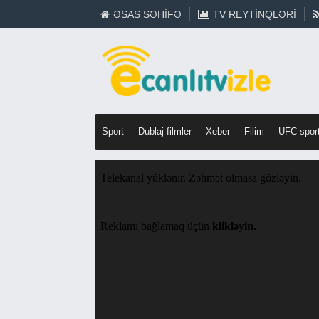
ƏSAS SƏHIFƏ
TV REYTINQLƏRI
Sport
Dublaj filmler
Xeber
Filim
UFC spor