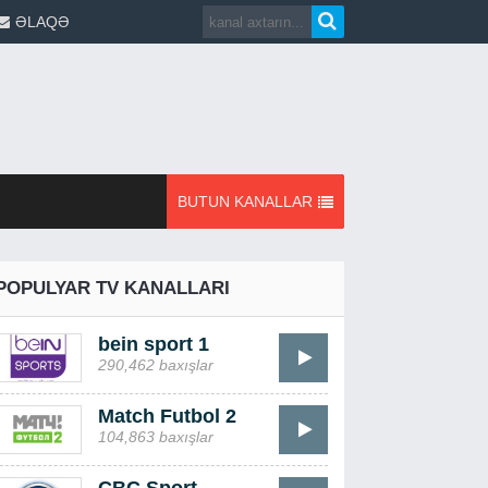
ƏLAQƏ
BUTUN KANALLAR
POPULYAR TV KANALLARI
bein sport 1
290,462 baxışlar
Match Futbol 2
104,863 baxışlar