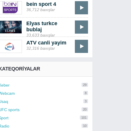
bein sport 4
36,712 baxışlar
Elyas turkce
bublaj
33,633 baxışlar
ATV canli yayim
32,316 baxışlar
KATEQORIYALAR
Xeber
29
Webcam
8
Usaq
3
UFC sports
20
Sport
101
Radio
10