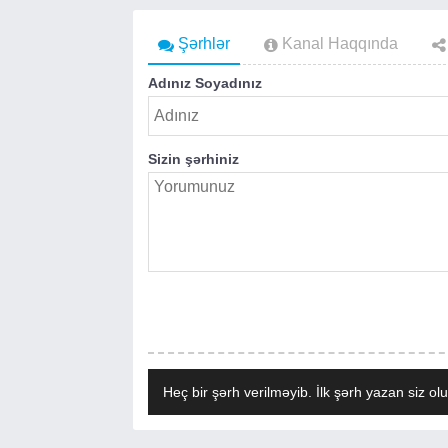
Şərhlər
Kanal Haqqında
Adınız Soyadınız
Sizin şərhiniz
Heç bir şərh verilməyib. İlk şərh yazan siz olu