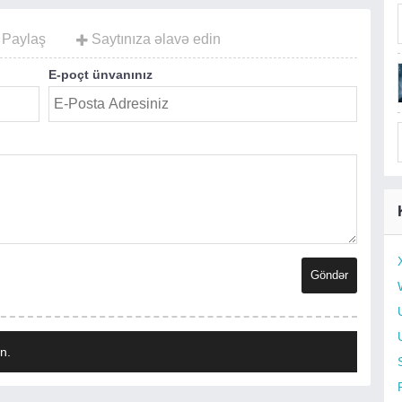
Paylaş
Saytınıza əlavə edin
E-poçt ünvanınız
n.