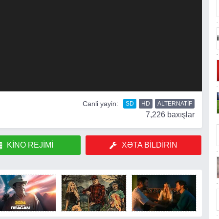
Canli yayin:
SD
HD
ALTERNATIF
7,226 baxışlar
KINO REJIMI
XƏTA BILDIRIN