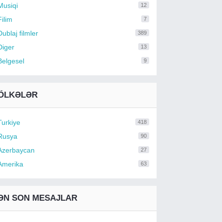
Musiqi
12
Filim
7
Dublaj filmler
389
Diger
13
Belgesel
9
ÖLKƏLƏR
Turkiye
418
Rusya
90
Azerbaycan
27
Amerika
63
ƏN SON MESAJLAR