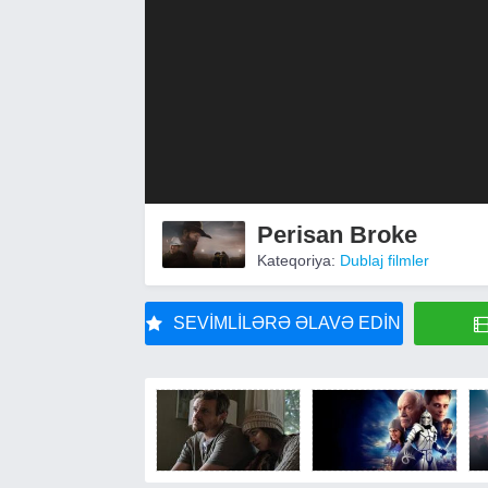
Perisan Broke
Kateqoriya:
Dublaj filmler
SEVIMLILƏRƏ ƏLAVƏ EDIN