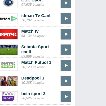
CBC Sport
97,635 baxışlar
idman Tv Canli
70,782 baxışlar
Match tv
68,134 baxışlar
Setanta Sport
canli
53,869 baxışlar
Match Futbol 1
50,123 baxışlar
Deadpool 3
40,385 baxışlar
bein sport 3
38,525 baxışlar