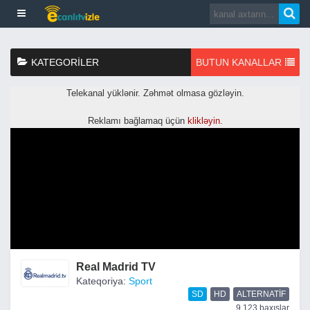
KATEGORILER
BUTUN KANALLAR
Real Madrid TV
Kateqoriya:
Sport
SD
HD
ALTERNATIF
9,123 baxışlar