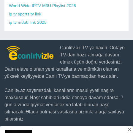
World Wide IPTV M3U Playlist 2026
ip tv sports tv link
ip tv m3u8 link 2025
Canlitv.az TV-yə baxın: Onlayn
TV-dən həzz almağa davam
etmək üçün doğru yerdəsiniz.
Daim əlavə olunan yeni kanallarla və mümkün olan ən
yüksək keyfiyyətdə Canlı TV-yə baxmaqdan həzz alın.
Canlitv.az saytımızdakı kanalların məsuliyyəti naşirə
məxsusdur. Nəşr sahibləri iddia etməyə davam edərsə, 7
gün ərzində qiymət veriləcək və tələb olunan nəşr
silinəcək. Əlaqə bölməsi vasitəsilə bizimlə əlaqə saxlaya
bilərsiniz.