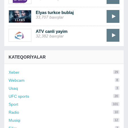
Elyas turkce bublaj
33,707 baxışlar
ATV canli yayim
32,382 baxışlar
KATEQORIYALAR
Xeber
29
Webcam
8
Usaq
3
UFC sports
20
Sport
101
Radio
10
Musiqi
12