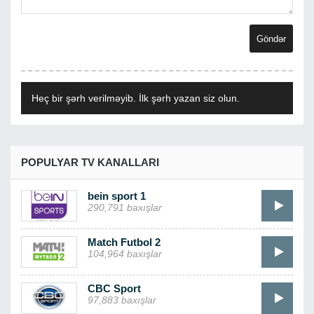
Heç bir şərh verilməyib. İlk şərh yazan siz olun.
POPULYAR TV KANALLARI
bein sport 1
290,791 baxışlar
Match Futbol 2
104,964 baxışlar
CBC Sport
97,883 baxışlar