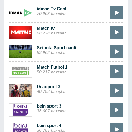
idman Tv Canli
70,903 baxışlar
Match tv
68,228 baxışlar
Setanta Sport canli
53,963 baxışlar
Match Futbol 1
50,217 baxışlar
Deadpool 3
40,793 baxışlar
bein sport 3
38,607 baxışlar
bein sport 4
36,785 baxışlar