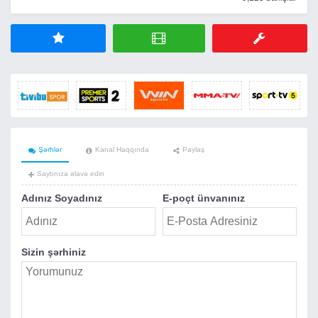
Şərhlər
Kanal Haqqında
Paylaş
Saytınıza əlavə edin
Adınız Soyadınız
E-poçt ünvanınız
Sizin şərhiniz