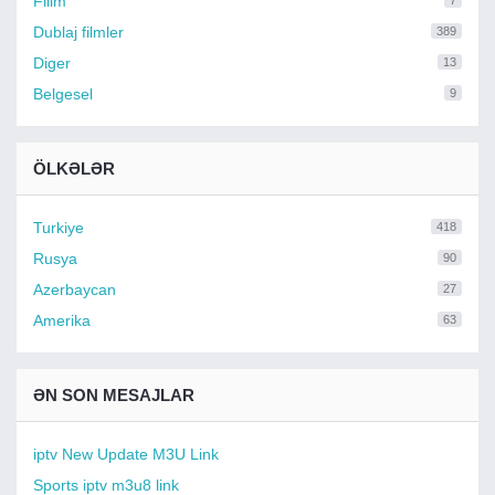
Filim
7
Dublaj filmler
389
Diger
13
Belgesel
9
ÖLKƏLƏR
Turkiye
418
Rusya
90
Azerbaycan
27
Amerika
63
ƏN SON MESAJLAR
iptv New Update M3U Link
Sports iptv m3u8 link