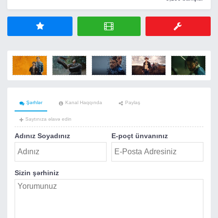
Şərhlər
Kanal Haqqında
Paylaş
Saytınıza əlavə edin
Adınız Soyadınız
E-poçt ünvanınız
Sizin şərhiniz