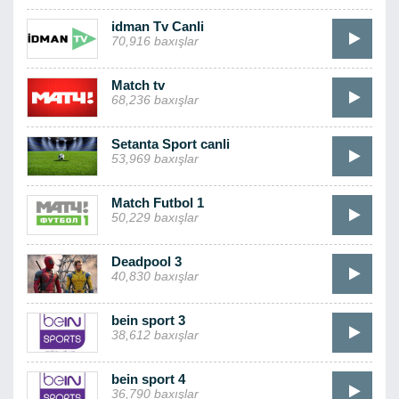
idman Tv Canli
70,916 baxışlar
Match tv
68,236 baxışlar
Setanta Sport canli
53,969 baxışlar
Match Futbol 1
50,229 baxışlar
Deadpool 3
40,830 baxışlar
bein sport 3
38,612 baxışlar
bein sport 4
36,790 baxışlar