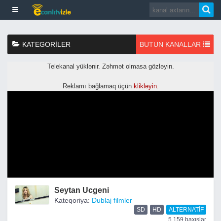
KATEGORILER
BUTUN KANALLAR
Seytan Ucgeni
Kateqoriya:
Dublaj filmler
SD
HD
ALTERNATIF
5,159 baxışlar