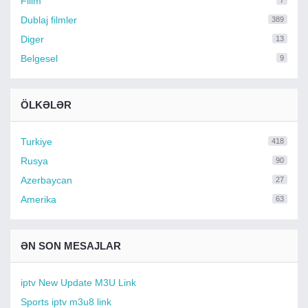
Filim
7
Dublaj filmler
389
Diger
13
Belgesel
9
ÖLKƏLƏR
Turkiye
418
Rusya
90
Azerbaycan
27
Amerika
63
ƏN SON MESAJLAR
iptv New Update M3U Link
Sports iptv m3u8 link