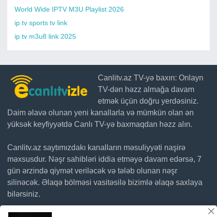
World Wide IPTV M3U Playlist 2026
ip tv sports tv link
ip tv m3u8 link 2025
Canlitv.az TV-yə baxın: Onlayn
TV-dən həzz almağa davam
etmək üçün doğru yerdəsiniz.
Daim əlavə olunan yeni kanallarla və mümkün olan ən
yüksək keyfiyyətdə Canlı TV-yə baxmaqdan həzz alın.
Canlitv.az saytımızdakı kanalların məsuliyyəti naşirə
məxsusdur. Nəşr sahibləri iddia etməyə davam edərsə, 7
gün ərzində qiymət veriləcək və tələb olunan nəşr
silinəcək. Əlaqə bölməsi vasitəsilə bizimlə əlaqə saxlaya
bilərsiniz.