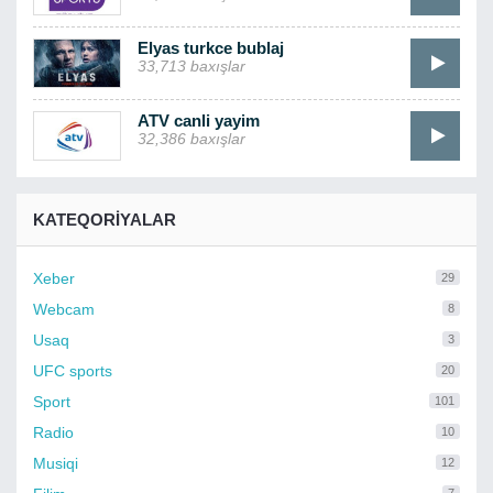
Elyas turkce bublaj
33,713 baxışlar
ATV canli yayim
32,386 baxışlar
KATEQORIYALAR
Xeber
29
Webcam
8
Usaq
3
UFC sports
20
Sport
101
Radio
10
Musiqi
12