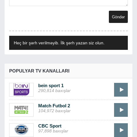
Heç bir şərh verilməyib. İlk şərh yazan siz olun.
POPULYAR TV KANALLARI
bein sport 1
290,814 baxışlar
Match Futbol 2
104,972 baxışlar
CBC Sport
97,898 baxışlar