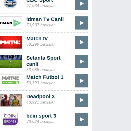
CBC Sport
97,934 baxışlar
idman Tv Canli
70,937 baxışlar
Match tv
68,299 baxışlar
Setanta Sport
canli
53,988 baxışlar
Match Futbol 1
50,323 baxışlar
Deadpool 3
40,921 baxışlar
bein sport 3
38,624 baxışlar