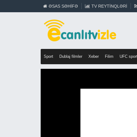
ƏSAS SƏHIFƏ
TV REYTINQLƏRI
Sport
Dublaj filmler
Xeber
Filim
UFC spor