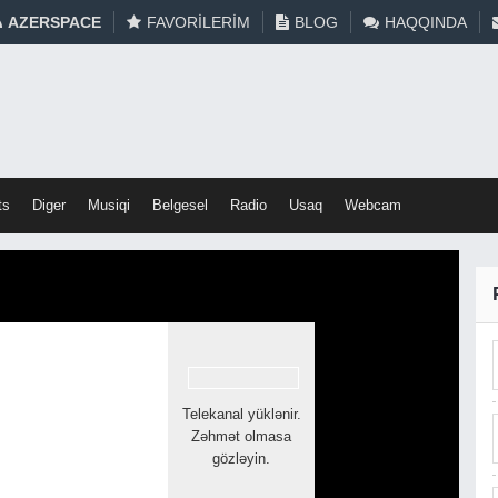
AZERSPACE
FAVORILERIM
BLOG
HAQQINDA
ts
Diger
Musiqi
Belgesel
Radio
Usaq
Webcam