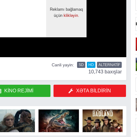
Canli yayin:
SD
HD
ALTERNATIF
10,743 baxışlar
KINO REJIMI
XƏTA BILDIRIN