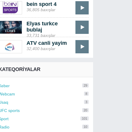
bein sport 4
36,805 baxışlar
Elyas turkce
bublaj
33,731 baxışlar
ATV canli yayim
32,400 baxışlar
KATEQORIYALAR
Xeber
29
Webcam
8
Usaq
3
UFC sports
20
Sport
101
Radio
10