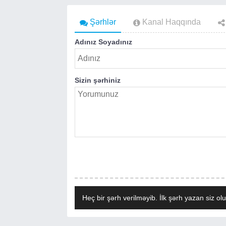
Şərhlər
Kanal Haqqında
Adınız Soyadınız
Sizin şərhiniz
Heç bir şərh verilməyib. İlk şərh yazan siz olu