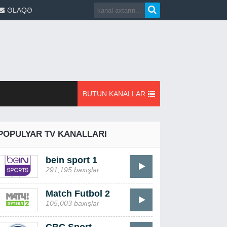
ƏLAQƏ
BUTUN KANALLAR
POPULYAR TV KANALLARI
bein sport 1
291,195 baxışlar
Match Futbol 2
105,003 baxışlar