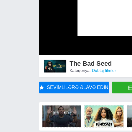
The Bad Seed
Kateqoriya:
Dublaj filmler
SEVIMLILƏRƏ ƏLAVƏ EDIN