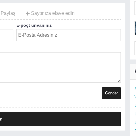
Paylaş
Saytınıza əlavə edin
E-poçt ünvanınız
n.