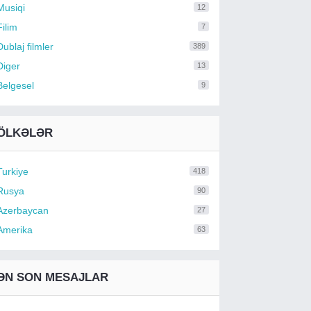
Musiqi
12
Filim
7
Dublaj filmler
389
Diger
13
Belgesel
9
ÖLKƏLƏR
Turkiye
418
Rusya
90
Azerbaycan
27
Amerika
63
ƏN SON MESAJLAR