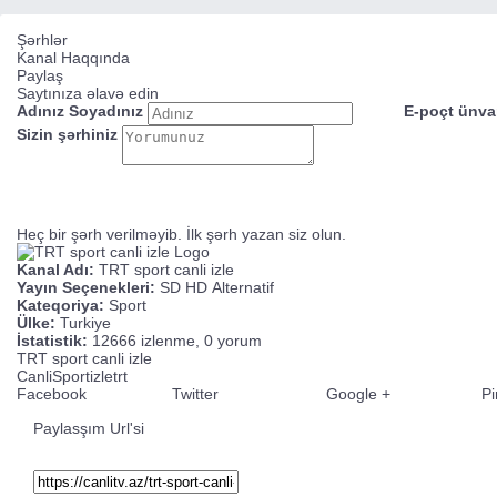
Şərhlər
Kanal Haqqında
Paylaş
Saytınıza əlavə edin
Adınız Soyadınız
E-poçt ünva
Sizin şərhiniz
Heç bir şərh verilməyib. İlk şərh yazan siz olun.
Kanal Adı:
TRT sport canli izle
Yayın Seçenekleri:
SD
HD
Alternatif
Kateqoriya:
Sport
Ülke:
Turkiye
İstatistik:
12666 izlenme, 0 yorum
TRT sport canli izle
Canli
Sport
izle
trt
Facebook
Twitter
Google +
Pi
Paylasşım Url'si