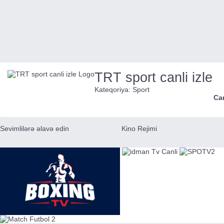
TRT sport canli izle
Kateqoriya:
Sport
Ca
Sevimlilərə əlavə edin
Kino Rejimi