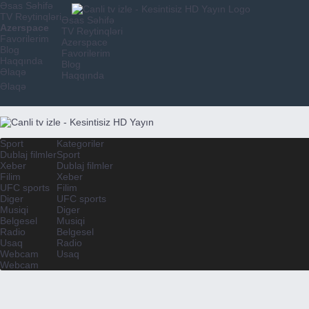
Əsas Səhifə
TV Reytinqləri
Əsas Səhifə
Azerspace
TV Reytinqləri
Favorilerim
Azerspace
Blog
Favorilerim
Haqqında
Blog
Əlaqə
Haqqında
Əlaqə
Sport
Kategoriler
Dublaj filmler
Sport
Xeber
Dublaj filmler
Filim
Xeber
UFC sports
Filim
Diger
UFC sports
Musiqi
Diger
Belgesel
Musiqi
Radio
Belgesel
Usaq
Radio
Webcam
Usaq
Webcam