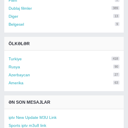
Filim
7
Dublaj filmler
389
Diger
13
Belgesel
9
ÖLKƏLƏR
Turkiye
418
Rusya
90
Azerbaycan
27
Amerika
63
ƏN SON MESAJLAR
iptv New Update M3U Link
Sports iptv m3u8 link