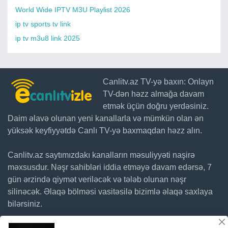
World Wide IPTV M3U Playlist 2026
ip tv sports tv link
ip tv m3u8 link 2025
Canlitv.az TV-yə baxın: Onlayn
TV-dən həzz almağa davam
etmək üçün doğru yerdəsiniz.
Daim əlavə olunan yeni kanallarla və mümkün olan ən
yüksək keyfiyyətdə Canlı TV-yə baxmaqdan həzz alın.
Canlitv.az saytımızdakı kanalların məsuliyyəti naşirə
məxsusdur. Nəşr sahibləri iddia etməyə davam edərsə, 7
gün ərzində qiymət veriləcək və tələb olunan nəşr
silinəcək. Əlaqə bölməsi vasitəsilə bizimlə əlaqə saxlaya
bilərsiniz.