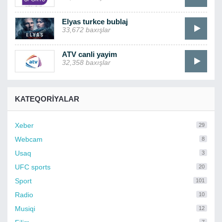
Elyas turkce bublaj
33,672 baxışlar
ATV canli yayim
32,358 baxışlar
KATEQORIYALAR
Xeber
29
Webcam
8
Usaq
3
UFC sports
20
Sport
101
Radio
10
Musiqi
12