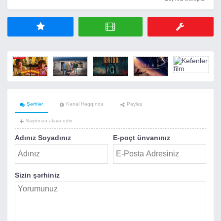
Şərhlər
Kanal Haqqında
Paylaş
Saytınıza əlavə edin
Adınız Soyadınız
E-poçt ünvanınız
Sizin şərhiniz