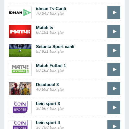
idman Tv Canli
70,843 baxışlar
Match tv
68,191 baxışlar
Setanta Sport canli
53,921 baxışlar
Match Futbol 1
50,162 baxışlar
Deadpool 3
40,592 baxışlar
bein sport 3
38,567 baxışlar
bein sport 4
36,758 baxışlar