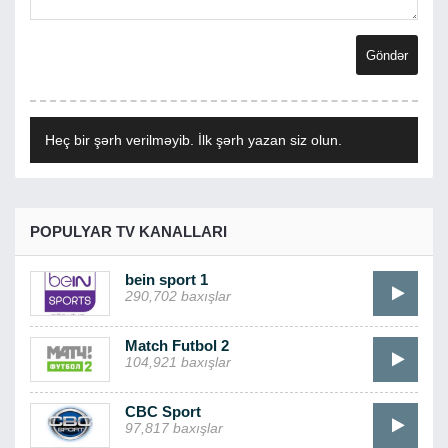
Heç bir şərh verilməyib. İlk şərh yazan siz olun.
POPULYAR TV KANALLARI
bein sport 1
290,702 baxışlar
Match Futbol 2
104,921 baxışlar
CBC Sport
97,817 baxışlar