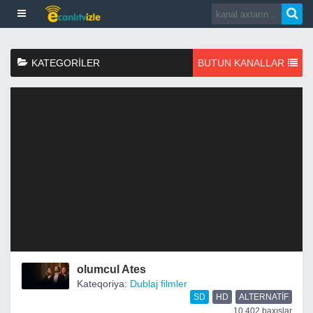
KATEGORILER
BUTUN KANALLAR
olumcul Ates
Kateqoriya:
Dublaj filmler
SD
HD
ALTERNATIF
10,402 baxışlar