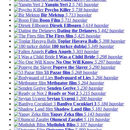
Yangin Yeri 2
5,745 baxışlar
Psycho Killer
5,738 baxışlar
Bir Mektup
5,713 baxışlar
Boon Film
5,711 baxışlar
Dirsek Ellbogen
5,614 baxışlar
Dating the Delaneys
5,442 baxışlar
The Fires film
5,425 baxışlar
Toplar Havaya Balls
5,398 baxışlar
180 turkce dublaj
5,349 baxışlar
Fallen Angels
5,303 baxışlar
I Was a Child Bride
5,298 baxışlar
No One Will Know
5,297 baxışlar
Popeye the Slayer
5,290 baxışlar
53 Pazar film
5,268 baxışlar
Bodyguard of Lies
5,266 baxışlar
Methgator film
5,264 baxışlar
Senden Geriye
5,230 baxışlar
Ready or Not 2
5,215 baxışlar
Seytan Ucgeni
5,200 baxışlar
Banliyo Cocuklari 3
5,184 baxışlar
Shadow Land film
5,181 baxışlar
Yapay Zeka film
5,143 baxışlar
Olumcul Zarafet
5,116 baxışlar
Mutluluk Bliss
5,107 baxışlar
Outcome Film
5,090 baxışlar