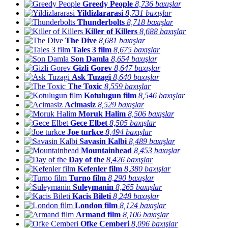
Greedy People
8,736 baxışlar
Yildizlararasi
8,731 baxışlar
Thunderbolts
8,718 baxışlar
Killer of Killers
8,688 baxışlar
The Dive
8,681 baxışlar
Tales 3 film
8,675 baxışlar
Son Damla
8,654 baxışlar
Gizli Gorev
8,647 baxışlar
Ask Tuzagi
8,640 baxışlar
The Toxic
8,559 baxışlar
Kotulugun film
8,546 baxışlar
Acimasiz
8,529 baxışlar
Moruk Halim
8,506 baxışlar
Gece Elbet
8,505 baxışlar
Joe turkce
8,494 baxışlar
Savasin Kalbi
8,489 baxışlar
Mountainhead
8,453 baxışlar
Day of the
8,426 baxışlar
Kefenler film
8,380 baxışlar
Turno film
8,290 baxışlar
Suleymanin
8,265 baxışlar
Kacis Bileti
8,248 baxışlar
London film
8,124 baxışlar
Armand film
8,106 baxışlar
Ofke Cemberi
8,096 baxışlar