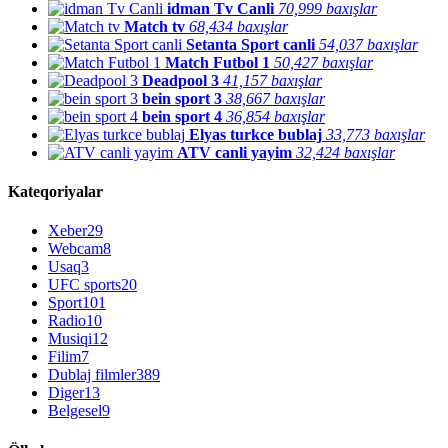
idman Tv Canli
70,999 baxışlar
Match tv
68,434 baxışlar
Setanta Sport canli
54,037 baxışlar
Match Futbol 1
50,427 baxışlar
Deadpool 3
41,157 baxışlar
bein sport 3
38,667 baxışlar
bein sport 4
36,854 baxışlar
Elyas turkce bublaj
33,773 baxışlar
ATV canli yayim
32,424 baxışlar
Kateqoriyalar
Xeber
29
Webcam
8
Usaq
3
UFC sports
20
Sport
101
Radio
10
Musiqi
12
Filim
7
Dublaj filmler
389
Diger
13
Belgesel
9