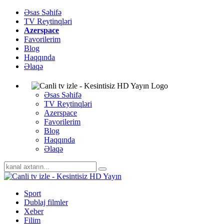
Əsas Səhifə
TV Reytinqləri
Azerspace
Favorilerim
Blog
Haqqında
Əlaqə
Əsas Səhifə
TV Reytinqləri
Azerspace
Favorilerim
Blog
Haqqında
Əlaqə
Sport
Dublaj filmler
Xeber
Filim