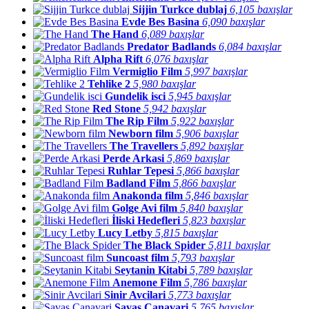
Sijjin Turkce dublaj
6,105 baxışlar
Evde Bes Basina
6,090 baxışlar
The Hand
6,089 baxışlar
Predator Badlands
6,084 baxışlar
Alpha Rift
6,076 baxışlar
Vermiglio Film
5,997 baxışlar
Tehlike 2
5,980 baxışlar
Gundelik isci
5,945 baxışlar
Red Stone
5,942 baxışlar
The Rip Film
5,922 baxışlar
Newborn film
5,906 baxışlar
The Travellers
5,892 baxışlar
Perde Arkasi
5,869 baxışlar
Ruhlar Tepesi
5,866 baxışlar
Badland Film
5,866 baxışlar
Anakonda film
5,846 baxışlar
Golge Avi film
5,840 baxışlar
İliski Hedefleri
5,823 baxışlar
Lucy Letby
5,815 baxışlar
The Black Spider
5,811 baxışlar
Suncoast film
5,793 baxışlar
Seytanin Kitabi
5,789 baxışlar
Anemone Film
5,786 baxışlar
Sinir Avcilari
5,773 baxışlar
Savas Canavari
5,765 baxışlar