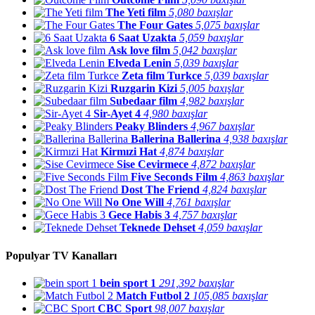
The Yeti film
5,080 baxışlar
The Four Gates
5,075 baxışlar
6 Saat Uzakta
5,059 baxışlar
Ask love film
5,042 baxışlar
Elveda Lenin
5,039 baxışlar
Zeta film Turkce
5,039 baxışlar
Ruzgarin Kizi
5,005 baxışlar
Subedaar film
4,982 baxışlar
Sir-Ayet 4
4,980 baxışlar
Peaky Blinders
4,967 baxışlar
Ballerina Ballerina
4,938 baxışlar
Kirmızi Hat
4,874 baxışlar
Sise Cevirmece
4,872 baxışlar
Five Seconds Film
4,863 baxışlar
Dost The Friend
4,824 baxışlar
No One Will
4,761 baxışlar
Gece Habis 3
4,757 baxışlar
Teknede Dehset
4,059 baxışlar
Populyar TV Kanalları
bein sport 1
291,392 baxışlar
Match Futbol 2
105,085 baxışlar
CBC Sport
98,007 baxışlar