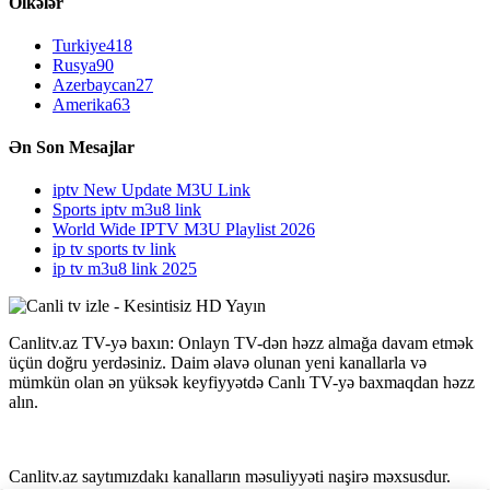
Ölkələr
Turkiye
418
Rusya
90
Azerbaycan
27
Amerika
63
Ən Son Mesajlar
iptv New Update M3U Link
Sports iptv m3u8 link
World Wide IPTV M3U Playlist 2026
ip tv sports tv link
ip tv m3u8 link 2025
Canlitv.az TV-yə baxın: Onlayn TV-dən həzz almağa davam etmək
üçün doğru yerdəsiniz. Daim əlavə olunan yeni kanallarla və
mümkün olan ən yüksək keyfiyyətdə Canlı TV-yə baxmaqdan həzz
alın.
Canlitv.az saytımızdakı kanalların məsuliyyəti naşirə məxsusdur.