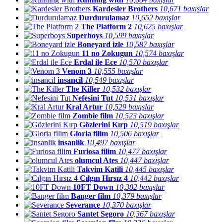
Kardesler Brothers
10,671 baxışlar
Durdurulamaz
10,652 baxışlar
The Platform 2
10,625 baxışlar
Superboys
10,599 baxışlar
Boneyard izle
10,587 baxışlar
11 no Zokugun
10,574 baxışlar
Erdal ile Ece
10,570 baxışlar
Venom 3
10,555 baxışlar
insancil
10,549 baxışlar
The Killer
10,532 baxışlar
Nefesini Tut
10,531 baxışlar
Kral Artur
10,529 baxışlar
Zombie film
10,523 baxışlar
Gözlerini Kırp
10,519 baxışlar
Gloria filim
10,506 baxışlar
insanlik
10,497 baxışlar
Furiosa filim
10,477 baxışlar
olumcul Ates
10,447 baxışlar
Takvim Katili
10,445 baxışlar
Cılgın Hırsız 4
10,442 baxışlar
10FT Down
10,382 baxışlar
Banger film
10,379 baxışlar
Severance
10,370 baxışlar
Santet Segoro
10,367 baxışlar