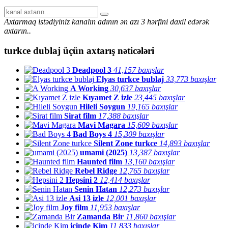
Axtarmaq istədiyiniz kanalın adının ən azı 3 hərfini daxil edərək
axtarın..
turkce dublaj
üçün axtarış nəticələri
Deadpool 3
41,157 baxışlar
Elyas turkce bublaj
33,773 baxışlar
A Working
30,637 baxışlar
Kıyamet Z izle
23,445 baxışlar
Hileli Soygun
19,165 baxışlar
Sirat film
17,388 baxışlar
Mavi Magara
15,609 baxışlar
Bad Boys 4
15,309 baxışlar
Silent Zone turkce
14,893 baxışlar
umami (2025)
13,387 baxışlar
Haunted film
13,160 baxışlar
Rebel Ridge
12,765 baxışlar
Hepsini 2
12,414 baxışlar
Senin Hatan
12,273 baxışlar
Asi 13 izle
12,001 baxışlar
Joy film
11,953 baxışlar
Zamanda Bir
11,860 baxışlar
icinde Kim
11,833 baxışlar