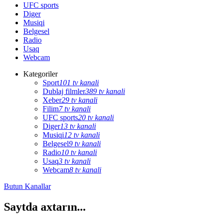
UFC sports
Diger
Musiqi
Belgesel
Radio
Usaq
Webcam
Kategoriler
Sport
101 tv kanali
Dublaj filmler
389 tv kanali
Xeber
29 tv kanali
Filim
7 tv kanali
UFC sports
20 tv kanali
Diger
13 tv kanali
Musiqi
12 tv kanali
Belgesel
9 tv kanali
Radio
10 tv kanali
Usaq
3 tv kanali
Webcam
8 tv kanali
Butun Kanallar
Saytda axtarın...