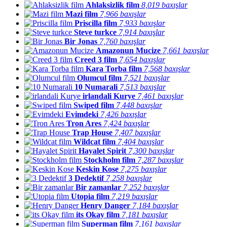
Ahlaksizlik film
8,019 baxışlar
Mazi film
7,966 baxışlar
Priscilla film
7,933 baxışlar
Steve turkce
7,914 baxışlar
Bir Jonas
7,760 baxışlar
Amazonun Mucize
7,661 baxışlar
Creed 3 film
7,654 baxışlar
Kara Torba film
7,568 baxışlar
Olumcul film
7,521 baxışlar
10 Numarali
7,513 baxışlar
irlandali Kurye
7,461 baxışlar
Swiped film
7,448 baxışlar
Evimdeki
7,426 baxışlar
Tron Ares
7,424 baxışlar
Trap House
7,407 baxışlar
Wildcat film
7,404 baxışlar
Hayalet Spirit
7,300 baxışlar
Stockholm film
7,287 baxışlar
Keskin Kose
7,275 baxışlar
3 Dedektif
7,258 baxışlar
Bir zamanlar
7,252 baxışlar
Utopia film
7,219 baxışlar
Henry Danger
7,184 baxışlar
its Okay film
7,181 baxışlar
Superman film
7,161 baxışlar