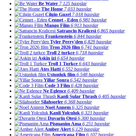
Be Water
7,125 baxışlar
The Home
7,033 baxışlar
Cilgin Guzel
7,018 baxışlar
Cennet - Eden
6,981 baxışlar
Mango Film
6,913 baxışlar
Satrancin Kralicesi
6,865 baxışlar
Frankenstein
6,844 baxışlar
Tyler Perry'den
6,829 baxışlar
Tron 2026 film
6,741 baxışlar
Troll 2 turkce
6,718 baxışlar
Askin izi
6,654 baxışlar
Troll 1 Turkce
6,643 baxışlar
Ates Hatti
6,552 baxışlar
Ustunluk film
6,548 baxışlar
Yillar Sonra
6,542 baxışlar
Code 3 Film
6,428 baxışlar
Ne Eglence
6,409 baxışlar
Kanli Sular Thrash
6,405 baxışlar
‎Silahsorler
6,368 baxışlar
Noel Annem
6,325 baxışlar
Kanli Yolculuk
6,323 baxışlar
Duvarin Otesi
6,300 baxışlar
Pismanim Ama
6,251 baxışlar
Amber Alert
6,129 baxışlar
Americana Film
6,107 baxışlar