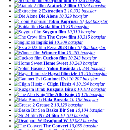
Scorpion film
10,336 baxışlar
Ataturk 2 filim
10,334 baxışlar
Extraction 2
10,332 baxışlar
Die Alone
10,329 baxışlar
Tobin Koprusu
10,323 baxışlar
Baida film
10,319 baxışlar
Soygun film
10,319 baxışlar
The Crow film
10,315 baxışlar
ingiliz isi
10,309 baxışlar
Ezra 2023 film
10,305 baxışlar
Winner film
10,263 baxışlar
Cuckoo film
10,243 baxışlar
Home Sweet
10,243 baxışlar
Yolun Basinda
10,234 baxışlar
Hayat filim izle
10,216 baxışlar
Ganimet Evi
10,207 baxışlar
Cilgin Hirsiz 4
10,194 baxışlar
Ruzgara Birak
10,183 baxışlar
The Alto Knig
10,176 baxışlar
Hala Burada
10,158 baxışlar
Grease 2
10,129 baxışlar
Baska Bir Sen
10,104 baxışlar
Nr 24 film
10,100 baxışlar
Deadpool W
10,082 baxışlar
The Convert
10,059 baxışlar