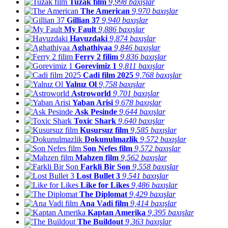
Tuzak film
9,998 baxışlar
The American
9,970 baxışlar
Gillian 37
9,940 baxışlar
My Fault
9,886 baxışlar
Havuzdaki
9,874 baxışlar
Aghathiyaa
9,846 baxışlar
Ferry 2 filim
9,836 baxışlar
Gorevimiz 1
9,811 baxışlar
Cadi film 2025
9,768 baxışlar
Yalnız Ol
9,758 baxışlar
Astroworld
9,701 baxışlar
Yaban Arisi
9,678 baxışlar
Ask Pesinde
9,644 baxışlar
Toxic Shark
9,640 baxışlar
Kusursuz film
9,585 baxışlar
Dokunulmazlik
9,572 baxışlar
Son Nefes film
9,572 baxışlar
Mahzen film
9,562 baxışlar
Farkli Bir Son
9,558 baxışlar
Lost Bullet 3
9,541 baxışlar
Like for Likes
9,486 baxışlar
The Diplomat
9,429 baxışlar
Ana Vadi film
9,414 baxışlar
Kaptan Amerika
9,395 baxışlar
The Buildout
9,363 baxışlar