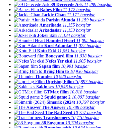
39 Derecede Ask
11,289 baxışlar
Babes Film
11,172 baxışlar
Jackie Chan
11,171 baxışlar
Parisin Altında
11,159 baxışlar
Amerikada
11,155 baxışlar
Arkadaslar
11,153 baxışlar
Joker ikili
11,134 baxışlar
Haunted Heart
11,095 baxışlar
Kurt Adamlar
11,072 baxışlar
Kotu Etki
11,051 baxışlar
Boneyard film
11,038 baxışlar
Nefes Yer eksi
11,005 baxışlar
Sapan film
10,991 baxışlar
Bring Him to
10,936 baxışlar
Thunder
10,920 baxışlar
Uprising Filim
10,897 baxışlar
Sakin ses
10,846 baxışlar
GTMax filim
10,818 baxışlar
Squid game 2
10,807 baxışlar
Simarik (2024)
10,797 baxışlar
The Answer
10,788 baxışlar
The Bad Seed
10,757 baxışlar
Transformers
10,710 baxışlar
88 Soygunu
10,704 baxışlar
Running with
10,684 baxışlar