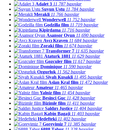
Adalet 3
11,787 baxışlar
Suyun Ustu
11,784 baxışlar
Merakli
11,766 baxışlar
Wonderwell
11,752 baxışlar
Godzilla film
11,719 baxışlar
Kipirdama
11,716 baxışlar
Asansor Oyun
11,690 baxışlar
Avcı Kraven
11,684 baxışlar
Zoraki film
11,674 baxışlar
Transformer 7
11,635 baxışlar
Ataturk 1881
11,629 baxışlar
Gozculer film
11,617 baxışlar
Dominique
11,590 baxışlar
Ozgurluk
11,562 baxışlar
Siyah Kusakli
11,495 baxışlar
Aslan Kral film
11,472 baxışlar
Amateur
11,465 baxışlar
Yalniz film
11,454 baxışlar
Besinci Guc
11,428 baxışlar
Bizimle film
11,411 baxışlar
Saldırı Justice
11,404 baxışlar
Kabin Bagaji
11,403 baxışlar
Hedefteki
11,402 baxışlar
Gorevimiz 7
11,385 baxışlar
6888 Tabur
11,328 baxışlar