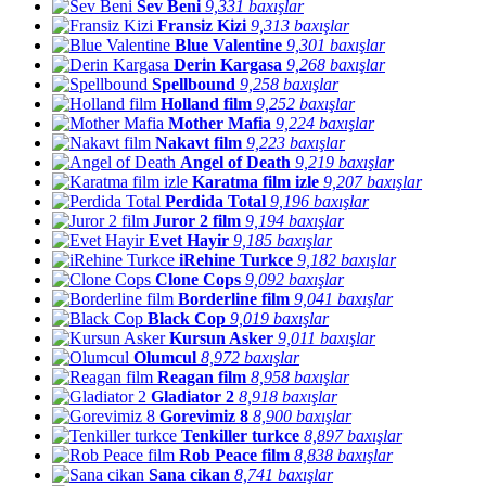
Sev Beni
9,331 baxışlar
Fransiz Kizi
9,313 baxışlar
Blue Valentine
9,301 baxışlar
Derin Kargasa
9,268 baxışlar
Spellbound
9,258 baxışlar
Holland film
9,252 baxışlar
Mother Mafia
9,224 baxışlar
Nakavt film
9,223 baxışlar
Angel of Death
9,219 baxışlar
Karatma film izle
9,207 baxışlar
Perdida Total
9,196 baxışlar
Juror 2 film
9,194 baxışlar
Evet Hayir
9,185 baxışlar
iRehine Turkce
9,182 baxışlar
Clone Cops
9,092 baxışlar
Borderline film
9,041 baxışlar
Black Cop
9,019 baxışlar
Kursun Asker
9,011 baxışlar
Olumcul
8,972 baxışlar
Reagan film
8,958 baxışlar
Gladiator 2
8,918 baxışlar
Gorevimiz 8
8,900 baxışlar
Tenkiller turkce
8,897 baxışlar
Rob Peace film
8,838 baxışlar
Sana cikan
8,741 baxışlar